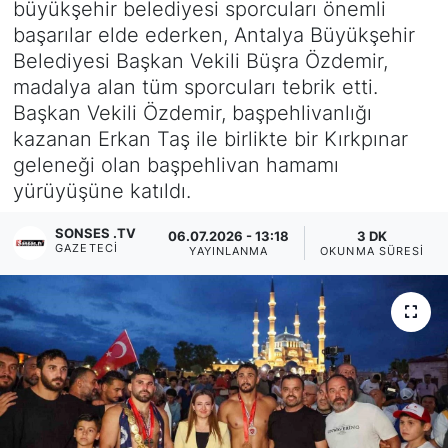
büyükşehir belediyesi sporcuları önemli
başarılar elde ederken, Antalya Büyükşehir
Siyaset
Belediyesi Başkan Vekili Büşra Özdemir,
madalya alan tüm sporcuları tebrik etti.
YEREL HABER
Başkan Vekili Özdemir, başpehlivanlığı
kazanan Erkan Taş ile birlikte bir Kırkpınar
Haberde insan
geleneği olan başpehlivan hamamı
yürüyüşüne katıldı.
Tanıtım
SONSES .TV
06.07.2026 - 13:18
3 DK
GAZETECI
YAYINLANMA
OKUNMA SÜRESI