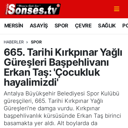
MERSİN
Mersin Nöbetçi Eczaneler
MERSİN
ASAYİŞ
SPOR
ÇEVRE
SAĞLIK
PO
ASAYİŞ
Mersin Hava Durumu
HABERLER
SPOR
665. Tarihi Kırkpınar Yağlı
SPOR
Mersin Namaz Vakitleri
Güreşleri Başpehlivanı
GÜNÜN MANŞETİ
Mersin Trafik Yoğunluk Haritası
Erkan Taş: 'Çocukluk
hayalimizdi'
DÜNYA
Süper Lig Puan Durumu ve Fikstür
Antalya Büyükşehir Belediyesi Spor Kulübü
KÜLTÜR - SANAT
Tüm Manşetler
güreşçileri, 665. Tarihi Kırkpınar Yağlı
Güreşleri'ne damga vurdu. Kırkpınar
MAGAZİN
Son Dakika Haberleri
başpehlivanlık kürsüsünde Erkan Taş birinci
basamakta yer aldı. Alt boylarda da
SAĞLIK
Haber Arşivi