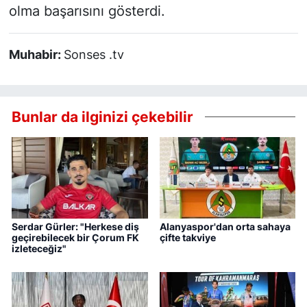
olma başarısını gösterdi.
Muhabir:
Sonses .tv
Bunlar da ilginizi çekebilir
Serdar Gürler: "Herkese diş
Alanyaspor'dan orta sahaya
geçirebilecek bir Çorum FK
çifte takviye
izleteceğiz"