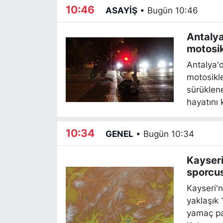
10:46
ASAYİŞ
•
Bugün 10:46
Antalya
motosik
Antalya'
motosikle
sürüklen
hayatını 
10:34
GENEL
•
Bugün 10:34
Kayser
sporcus
Kayseri'n
yaklaşık 
yamaç pa