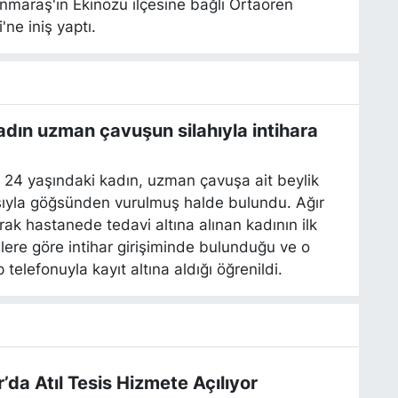
maraş'ın Ekinözü ilçesine bağlı Ortaören
'ne iniş yaptı.
dın uzman çavuşun silahıyla intihara
 24 yaşındaki kadın, uzman çavuşa ait beylik
ıyla göğsünden vurulmuş halde bulundu. Ağır
arak hastanede tedavi altına alınan kadının ilk
lere göre intihar girişiminde bulunduğu ve o
p telefonuyla kayıt altına aldığı öğrenildi.
r’da Atıl Tesis Hizmete Açılıyor