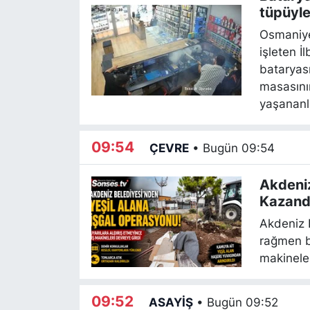
tüpüyle
Osmaniye'
işleten İ
bataryası
masasının
yaşananla
09:54
ÇEVRE
•
Bugün 09:54
Akdeniz
Kazandı
Akdeniz B
rağmen bo
makineler
09:52
ASAYİŞ
•
Bugün 09:52