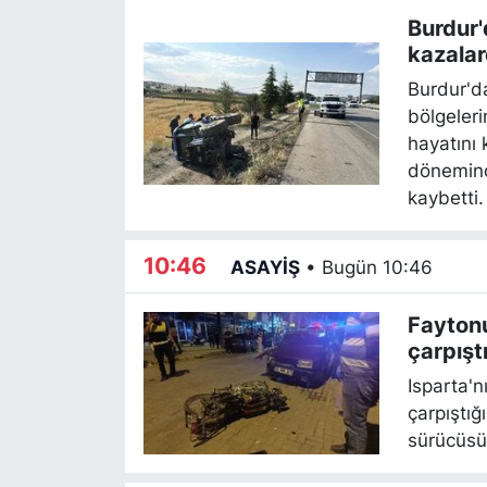
Burdur
kazalar
yaralan
Burdur'd
bölgeler
hayatını 
döneminde
kaybetti.
10:46
ASAYİŞ
•
Bugün 10:46
Faytonu
çarpışt
Isparta'n
çarpıştığ
sürücüsü 