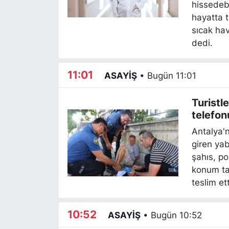
hissedebi
hayatta t
Siyaset
sıcak ha
dedi.
YEREL HABER
Haberde insan
11:01
ASAYİŞ
•
Bugün 11:01
Tanıtım
Turistle
telefon
yakala
Antalya'n
giren yab
şahıs, po
konum tak
teslim et
10:52
ASAYİŞ
•
Bugün 10:52