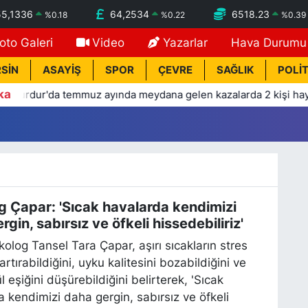
55,1336
64,2534
6518.23
%
0.18
%
0.22
%
0.39
oto Galeri
Video
Yazarlar
Hava Durumu
SİN
ASAYİŞ
SPOR
ÇEVRE
SAĞLIK
POLİT
ka
temmuz ayında meydana gelen kazalarda 2 kişi hayatını kaybetti,
g Çapar: 'Sıcak havalarda kendimizi
gin, sabırsız ve öfkeli hissedebiliriz'
ikolog Tansel Tara Çapar, aşırı sıcakların stres
artırabildiğini, uyku kalitesini bozabildiğini ve
eşiğini düşürebildiğini belirterek, 'Sıcak
 kendimizi daha gergin, sabırsız ve öfkeli