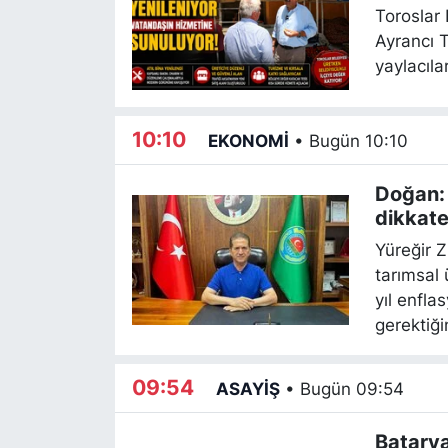
Toroslar 
Ayrancı T
yaylacıla
10:10
EKONOMİ
•
Bugün 10:10
Doğan: '
dikkate
Yüreğir 
tarımsal ü
yıl enfla
gerektiği
09:54
ASAYİŞ
•
Bugün 09:54
Batarya