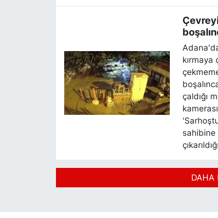
Çevreyi
boşalın
Adana'da 
kırmaya ç
çekmemek
boşalınca
çaldığı m
kamerası
'Sarhoştu
sahibine 
çıkarıldı
DAHA 