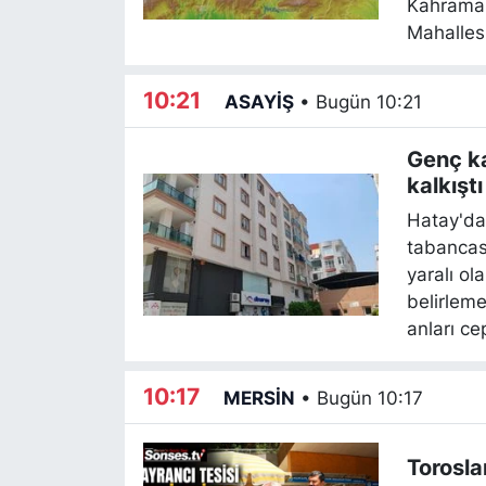
Kahraman
Mahallesi
10:21
ASAYİŞ
•
Bugün 10:21
Genç ka
kalkıştı
Hatay'da
tabancas
yaralı ol
belirleme
anları ce
10:17
MERSİN
•
Bugün 10:17
Torosla