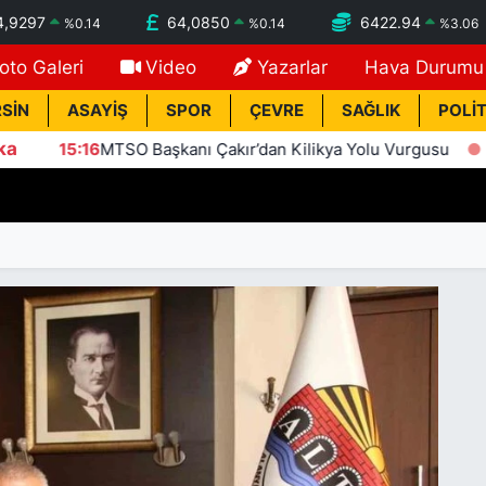
4,9297
64,0850
6422.94
%
0.14
%
0.14
%
3.06
oto Galeri
Video
Yazarlar
Hava Durumu
SİN
ASAYİŞ
SPOR
ÇEVRE
SAĞLIK
POLİT
ka
kanı Çakır’dan Kilikya Yolu Vurgusu
14:54
Park kavgasın