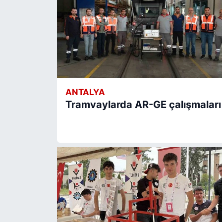
ANTALYA
Tramvaylarda AR-GE çalışmaları