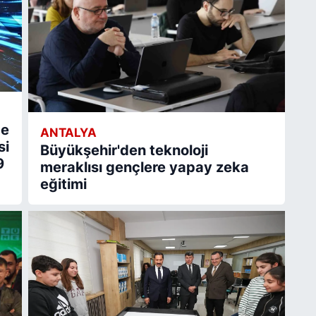
de
ANTALYA
si
Büyükşehir'den teknoloji
9
meraklısı gençlere yapay zeka
eğitimi