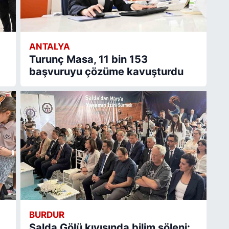
ANTALYA
Turunç Masa, 11 bin 153
başvuruyu çözüme kavuşturdu
BURDUR
Salda Gölü kıyısında bilim şöleni: