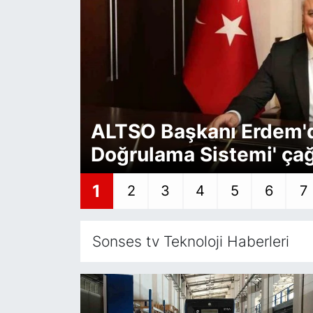
Siyaset
YEREL HABER
Haberde insan
ALTSO Başkanı Erdem'de
Tanıtım
Doğrulama Sistemi' çağ
sistemi getirilmeli'
1
2
3
4
5
6
7
Sonses tv Teknoloji Haberleri