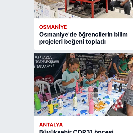
OSMANIYE
Osmaniye'de öğrencilerin bilim
projeleri beğeni topladı
ANTALYA
Büyükşehir COP31 öncesi