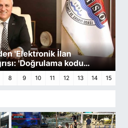
n 'Elektronik İlan
O
rısı: 'Doğrulama kodu
ge
8
9
10
11
12
13
14
15