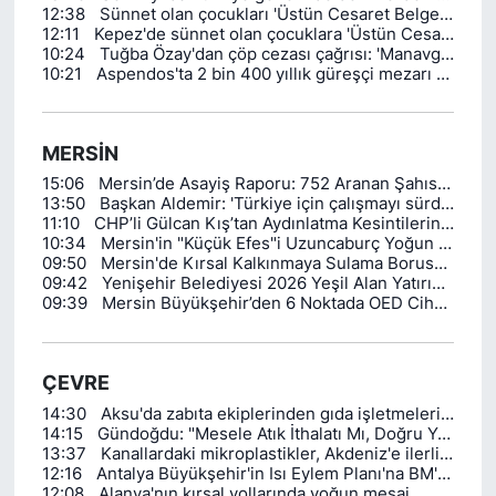
12:38
Sünnet olan çocukları 'Üstün Cesaret Belgesi' ile ödüllendirildi
12:11
Kepez'de sünnet olan çocuklara 'Üstün Cesaret Belgesi'
10:24
Tuğba Özay'dan çöp cezası çağrısı: 'Manavgat Türkiye'ye örnek olsun'
10:21
Aspendos'ta 2 bin 400 yıllık güreşçi mezarı keşfedildi
MERSİN
15:06
Mersin’de Asayiş Raporu: 752 Aranan Şahıs Yakalandı
13:50
Başkan Aldemir: 'Türkiye için çalışmayı sürdüreceğiz'
11:10
CHP’li Gülcan Kış’tan Aydınlatma Kesintilerine Sert Tepki
10:34
Mersin'in "Küçük Efes"i Uzuncaburç Yoğun İlgi Görüyor
09:50
Mersin'de Kırsal Kalkınmaya Sulama Borusu Desteği
09:42
Yenişehir Belediyesi 2026 Yeşil Alan Yatırımlarını Başlattı
09:39
Mersin Büyükşehir’den 6 Noktada OED Cihazı Eğitimi
ÇEVRE
14:30
Aksu'da zabıta ekiplerinden gıda işletmelerine sıkı denetim
14:15
Gündoğdu: "Mesele Atık İthalatı Mı, Doğru Yönetilmemesi Mi?"
13:37
Kanallardaki mikroplastikler, Akdeniz'e ilerliyor: Bakanlık kanallardan örnek topladı
12:16
Antalya Büyükşehir'in Isı Eylem Planı'na BM'den yakın takip
12:08
Alanya'nın kırsal yollarında yoğun mesai