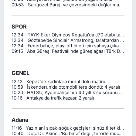
09:53
Sarıgüzel Barajı ve çevresindeki dağlar manzarasıyla hayran bırakıyor
SPOR
12:34
TAYK-Eker Olympos Regatta'da J70 etabı tamamlandı
12:34
Göztepe’de Sinclair Armstrong, taraftardan tam not aldı
12:34
Fenerbahçe, play-off bileti için sahaya çıkacak
09:15
Aba Güreşi Festivali'nde güreş ağası Türk Devletleri Teşkilatı Aksakallar Heyeti Başkanı Binali Yıldırım oldu
GENEL
12:12
Kepez'de kadınlara moral dolu matine
10:59
İskenderun'da otomobil ters döndü: 4 yaralı
10:20
HATSU, Aydınbahçe'nin 40 yıllık su sorunu çözdü
10:16
Antakya'da trafik kazası: 2 yaralı
Adana
11:16
Yazın ani sıcak-soğuk geçişleri sinüziti tetikliyor
10:40
Doç. Dr. Akıncı: 'Bu bir af değil, terörle mücadelenin hukuki zemine taşınması'