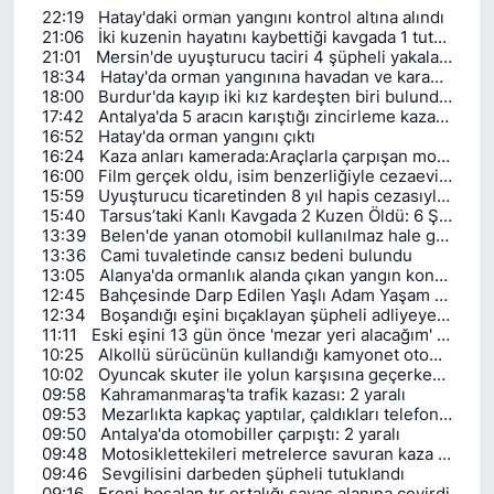
22:19
Hatay'daki orman yangını kontrol altına alındı
21:06
İki kuzenin hayatını kaybettiği kavgada 1 tutuklama
Siyaset
21:01
Mersin'de uyuşturucu taciri 4 şüpheli yakalanıp tutuklandı
18:34
Hatay'da orman yangınına havadan ve karadan müdahale sürüyor
YEREL HABER
18:00
Burdur'da kayıp iki kız kardeşten biri bulundu, diğeri aranıyor
17:42
Antalya'da 5 aracın karıştığı zincirleme kazada 6 kişi yaralandı
16:52
Hatay'da orman yangını çıktı
Haberde insan
16:24
Kaza anları kamerada:Araçlarla çarpışan motosiklet ve elektrikli bisiklet sürücüleri yaralandı
16:00
Film gerçek oldu, isim benzerliğiyle cezaevine girdi: 'Pardon' denilerek tahliye edildi
15:59
Uyuşturucu ticaretinden 8 yıl hapis cezasıyla aranan hükümlü yakalandı
Tanıtım
15:40
Tarsus’taki Kanlı Kavgada 2 Kuzen Öldü: 6 Şüpheli Adliyede
13:39
Belen'de yanan otomobil kullanılmaz hale geldi
13:36
Cami tuvaletinde cansız bedeni bulundu
13:05
Alanya'da ormanlık alanda çıkan yangın kontrol altına alındı
12:45
Bahçesinde Darp Edilen Yaşlı Adam Yaşam Savaşını Kaybetti
12:34
Boşandığı eşini bıçaklayan şüpheli adliyeye sevk edildi
11:11
Eski eşini 13 gün önce 'mezar yeri alacağım' diyerek tehdit etmişti: 8 yerinden bıçakladı
10:25
Alkollü sürücünün kullandığı kamyonet otomobile çarptı: 1 yaralı
10:02
Oyuncak skuter ile yolun karşısına geçerken oto kurtarıcının çarptığı 4 yaşındaki çocuk yaralandı
09:58
Kahramanmaraş'ta trafik kazası: 2 yaralı
09:53
Mezarlıkta kapkaç yaptılar, çaldıkları telefondan 97 bin TL aktardılar
09:50
Antalya'da otomobiller çarpıştı: 2 yaralı
09:48
Motosiklettekileri metrelerce savuran kaza kamerada
09:46
Sevgilisini darbeden şüpheli tutuklandı