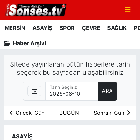
MERSİN
Mersin Nöbetçi Eczaneler
MERSİN
ASAYİŞ
SPOR
ÇEVRE
SAĞLIK
PO
ASAYİŞ
Mersin Hava Durumu
Haber Arşivi
SPOR
Mersin Namaz Vakitleri
Sitede yayınlanan bütün haberlere tarih
seçerek bu sayfadan ulaşabilirsiniz
GÜNÜN MANŞETİ
Mersin Trafik Yoğunluk Haritası
DÜNYA
Süper Lig Puan Durumu ve Fikstür
Tarih Seçiniz
ARA
KÜLTÜR - SANAT
Tüm Manşetler
Önceki Gün
BUGÜN
Sonraki Gün
MAGAZİN
Son Dakika Haberleri
SAĞLIK
Haber Arşivi
ASAYİŞ