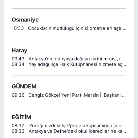
Osmaniye
10:33
Çocukların mutluluğu için kilometreleri aştılar
Hatay
09:43
Antakya'nın dünyaya dağılan tarihi mirası, replika eserlerle sanat severlerle buluşuyor
08:34
Yayladağı İlçe Halk Kütüphanesi hizmete açıldı
GÜNDEM
09:36
Cengiz Gökçel Yeni Parti Mersin İl Başkanı Oldu
EĞİTİM
08:37
'Yüreğimizdeki Işık'projesi kapsamında çocuklara doğayla iç içe eğitim
08:33
Antakya ve Defne'deki okul idarecilerine kadına yönelik şiddetle mücadele semineri verildi