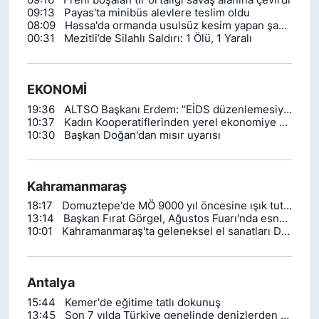
09:16
Freni boşalan tır ortalığı savaş alanına çevirdi
09:13
Payas'ta minibüs alevlere teslim oldu
08:09
Hassa'da ormanda usulsüz kesim yapan şahıslar yakalandı
00:31
Mezitli’de Silahlı Saldırı: 1 Ölü, 1 Yaralı
EKONOMİ
19:36
ALTSO Başkanı Erdem: ''EİDS düzenlemesiyle emlak ilanlarının sosyal medyada paylaşımının önü açıldı''
10:37
Kadın Kooperatiflerinden yerel ekonomiye katkı
10:30
Başkan Doğan'dan mısır uyarısı
Kahramanmaraş
18:17
Domuztepe'de MÖ 9000 yıl öncesine ışık tutan kalıntılar gün yüzüne çıkarılıyor
13:14
Başkan Fırat Görgel, Ağustos Fuarı'nda esnaf ve vatandaşlarla buluştu
10:01
Kahramanmaraş'ta geleneksel el sanatları DOĞAKA'nın desteğiyle yaşatılacak
Antalya
15:44
Kemer'de eğitime tatlı dokunuş
13:45
Son 7 yılda Türkiye genelinde denizlerden 325 bin tondan fazla deniz çöpü toplandı