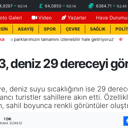
4,9297
64,0850
6384.71
%
0.14
%
0.14
%
2.45
oto Galeri
Video
Yazarlar
Hava Durumu
SİN
ASAYİŞ
SPOR
ÇEVRE
SAĞLIK
POLİT
ka
arımızın tamamını izlenebilir hale getiriyoruz'
11:29
Anne
, deniz 29 dereceyi görd
, deniz suyu sıcaklığının ise 29 derece
ncı turistler sahillere akın etti. Özell
, sahil boyunca renkli görüntüler oluşt
1 DK
NMA SÜRESI