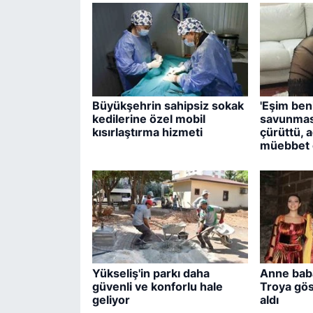
Büyükşehrin sahipsiz sokak
'Eşim beni
kedilerine özel mobil
savunmas
kısırlaştırma hizmeti
çürüttü, a
müebbet c
Yükseliş'in parkı daha
Anne baba
güvenli ve konforlu hale
Troya gös
geliyor
aldı