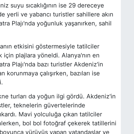
niz suyu sıcaklığının ise 29 dereceye
e yerli ve yabancı turistler sahillere akın
atra Plajı'nda yoğunluk yaşanırken, sahil
anın etkisini göstermesiyle tatilciler
 için plajlara yöneldi. Alanya'nın en
ra Plajı'nda bazı turistler Akdeniz'in
an korunmaya çalışırken, bazıları ise
.
ne turları da yoğun ilgi gördü. Akdeniz'in
stler, teknelerin güvertelerinde
ardı. Mavi yolculuğa çıkan tatilciler
rken, bol bol fotoğraf çekerek tatillerini
l boyunca yürüyüş yapan vatandaşlar ve