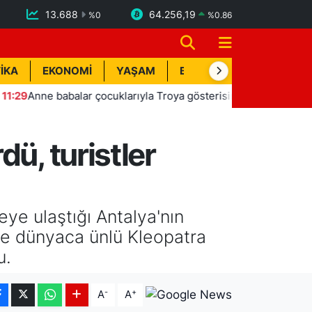
13.688
64.256,19
%
0
%
0.86
İKA
EKONOMİ
YAŞAM
BİK İLAN
TEKNOLOJİ
 babalar çocuklarıyla Troya gösterisinde sahne aldı
11:18
ü, turistler
ye ulaştığı Antalya'nın
ikle dünyaca ünlü Kleopatra
u.
-
+
A
A