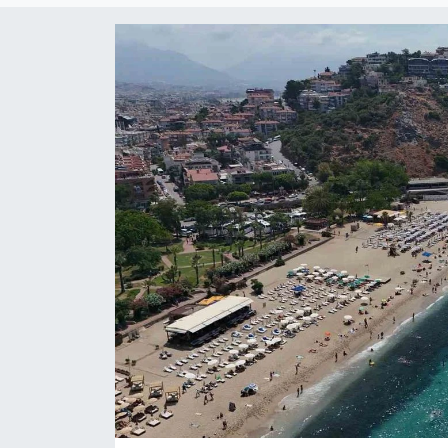
Siyaset
YEREL HABER
Haberde insan
Tanıtım