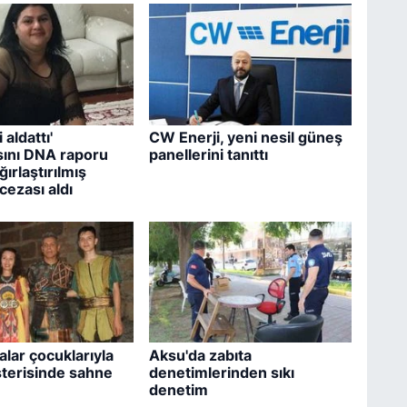
 aldattı'
CW Enerji, yeni nesil güneş
ını DNA raporu
panellerini tanıttı
ğırlaştırılmış
ezası aldı
lar çocuklarıyla
Aksu'da zabıta
terisinde sahne
denetimlerinden sıkı
denetim