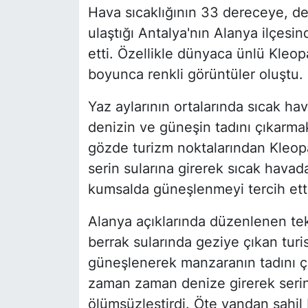
Hava sıcaklığının 33 dereceye, de
ulaştığı Antalya'nın Alanya ilçesind
etti. Özellikle dünyaca ünlü Kleop
boyunca renkli görüntüler oluştu.
Yaz aylarının ortalarında sıcak hav
denizin ve güneşin tadını çıkarmak
gözde turizm noktalarından Kleopat
serin sularına girerek sıcak havad
kumsalda güneşlenmeyi tercih etti
Alanya açıklarında düzenlenen tek
berrak sularında geziye çıkan turi
güneşlenerek manzaranın tadını çık
zaman zaman denize girerek serinle
ölümsüzleştirdi. Öte yandan sahi