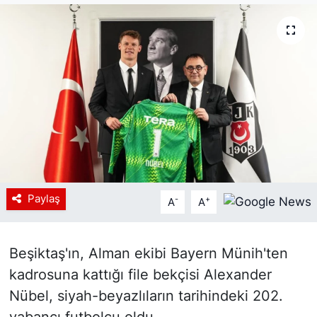
Siyaset
YEREL HABER
Haberde insan
Tanıtım
Paylaş
-
+
A
A
Beşiktaş'ın, Alman ekibi Bayern Münih'ten
kadrosuna kattığı file bekçisi Alexander
Nübel, siyah-beyazlıların tarihindeki 202.