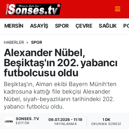
MERSİN
Mersin Nöbetçi Eczaneler
MERSİN
ASAYİŞ
SPOR
ÇEVRE
SAĞLIK
PO
ASAYİŞ
Mersin Hava Durumu
HABERLER
SPOR
Alexander Nübel,
SPOR
Mersin Namaz Vakitleri
Beşiktaş'ın 202. yabancı
GÜNÜN MANŞETİ
Mersin Trafik Yoğunluk Haritası
futbolcusu oldu
DÜNYA
Süper Lig Puan Durumu ve Fikstür
Beşiktaş'ın, Alman ekibi Bayern Münih'ten
kadrosuna kattığı file bekçisi Alexander
KÜLTÜR - SANAT
Tüm Manşetler
Nübel, siyah-beyazlıların tarihindeki 202.
yabancı futbolcu oldu.
MAGAZİN
Son Dakika Haberleri
SONSES .TV
09.07.2026 - 11:19
1 DK
EDITÖR
SAĞLIK
Haber Arşivi
YAYINLANMA
OKUNMA SÜRESI