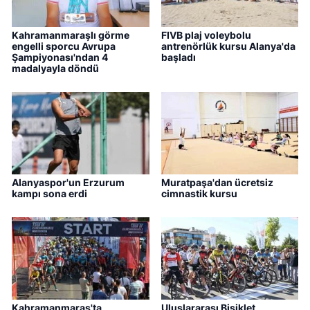
Kahramanmaraşlı görme
FIVB plaj voleybolu
engelli sporcu Avrupa
antrenörlük kursu Alanya'da
Şampiyonası'ndan 4
başladı
madalyayla döndü
Alanyaspor'un Erzurum
Muratpaşa'dan ücretsiz
kampı sona erdi
cimnastik kursu
Kahramanmaraş'ta
Uluslararası Bisiklet