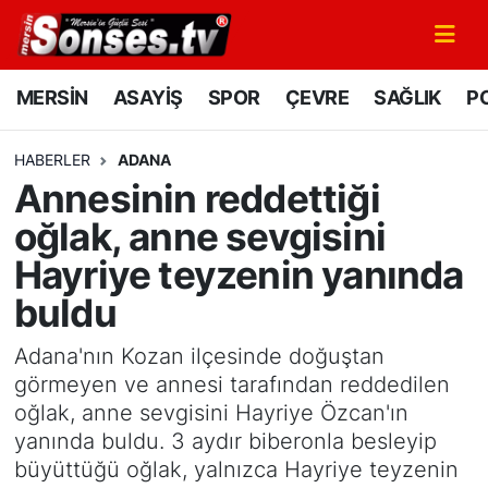
MERSİN
Mersin Nöbetçi Eczaneler
MERSİN
ASAYİŞ
SPOR
ÇEVRE
SAĞLIK
PO
ASAYİŞ
Mersin Hava Durumu
HABERLER
ADANA
Annesinin reddettiği
SPOR
Mersin Namaz Vakitleri
oğlak, anne sevgisini
GÜNÜN MANŞETİ
Mersin Trafik Yoğunluk Haritası
Hayriye teyzenin yanında
buldu
DÜNYA
Süper Lig Puan Durumu ve Fikstür
Adana'nın Kozan ilçesinde doğuştan
KÜLTÜR - SANAT
Tüm Manşetler
görmeyen ve annesi tarafından reddedilen
oğlak, anne sevgisini Hayriye Özcan'ın
MAGAZİN
Son Dakika Haberleri
yanında buldu. 3 aydır biberonla besleyip
büyüttüğü oğlak, yalnızca Hayriye teyzenin
SAĞLIK
Haber Arşivi