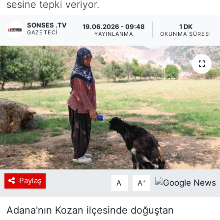
sesine tepki veriyor.
Siyaset
SONSES .TV
19.06.2026 - 09:48
1 DK
GAZETECI
YAYINLANMA
OKUNMA SÜRESI
YEREL HABER
Haberde insan
Tanıtım
Paylaş
-
+
A
A
Adana'nın Kozan ilçesinde doğuştan