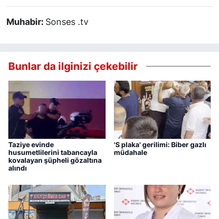
Muhabir:
Sonses .tv
Bunlar da ilginizi çekebilir
Taziye evinde
'S plaka' gerilimi: Biber gazlı
husumetlilerini tabancayla
müdahale
kovalayan şüpheli gözaltına
alındı