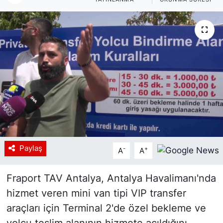
Siyaset
YEREL HABER
Haberde insan
Tanıtım
Paylaş
-
+
A
A
Fraport TAV Antalya, Antalya Havalimanı'nda
hizmet veren mini van tipi VIP transfer
araçları için Terminal 2'de özel bekleme ve