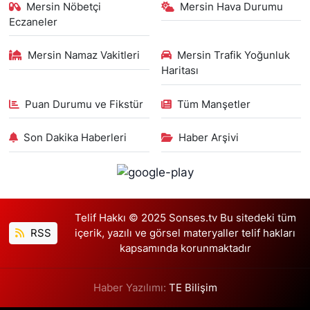
Mersin Nöbetçi
Mersin Hava Durumu
Eczaneler
Mersin Namaz Vakitleri
Mersin Trafik Yoğunluk
Haritası
Puan Durumu ve Fikstür
Tüm Manşetler
Son Dakika Haberleri
Haber Arşivi
Telif Hakkı © 2025 Sonses.tv Bu sitedeki tüm
RSS
içerik, yazılı ve görsel materyaller telif hakları
kapsamında korunmaktadır
Haber Yazılımı:
TE Bilişim