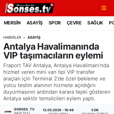
MERSİN
Mersin Nöbetçi Eczaneler
MERSİN
ASAYİŞ
SPOR
ÇEVRE
SAĞLIK
PO
ASAYİŞ
Mersin Hava Durumu
HABERLER
ASAYİŞ
Antalya Havalimanında
SPOR
Mersin Namaz Vakitleri
VIP taşımacıların eylemi
GÜNÜN MANŞETİ
Mersin Trafik Yoğunluk Haritası
Fraport TAV Antalya, Antalya Havalimanı'nda
DÜNYA
Süper Lig Puan Durumu ve Fikstür
hizmet veren mini van tipi VIP transfer
araçları için Terminal 2'de özel bekleme ve
KÜLTÜR - SANAT
Tüm Manşetler
yolcu teslim alanının hizmete açıldığını
duyurmasının ardından karara tepki gösteren
MAGAZİN
Son Dakika Haberleri
Antalya sektör temsilcileri eylem yaptı.
SONSES .TV
SAĞLIK
Haber Arşivi
12.05.2026 - 16:48
5 DK
GAZETECI
YAYINLANMA
OKUNMA SÜRESI