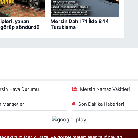
pleri, yanan
Mersin Dahil 71 İlde 844
i görüp söndürdü
Tutuklama
rsin Hava Durumu
Mersin Namaz Vakitleri
 Manşetler
Son Dakika Haberleri
deki tüm içerik, yazılı ve görsel materyaller telif hakları