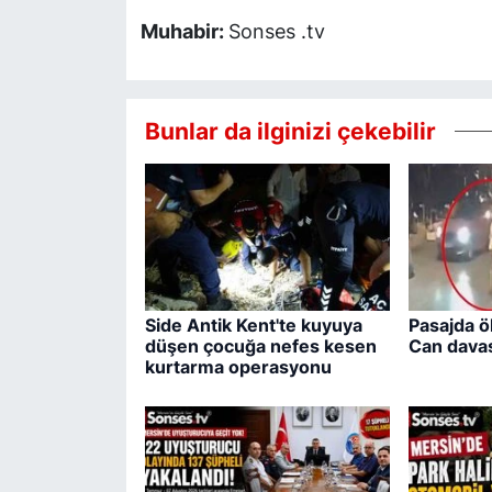
Muhabir:
Sonses .tv
Bunlar da ilginizi çekebilir
Side Antik Kent'te kuyuya
Pasajda ö
düşen çocuğa nefes kesen
Can davas
kurtarma operasyonu