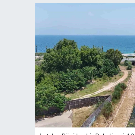
Siyaset
YEREL HABER
Haberde insan
Tanıtım