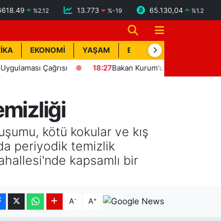
6618.49
13.773
65.130,04
%
2.12
%
-19
%
1.2
İKA
EKONOMİ
YAŞAM
BİK İLAN
TEKNOLOJİ
ası Çağrısı
18:27
Bakan Kurum'un katılımıyla Hatay'da 8 b
mizliği
uşumu, kötü kokular ve kış
da periyodik temizlik
ahallesi'nde kapsamlı bir
-
+
A
A