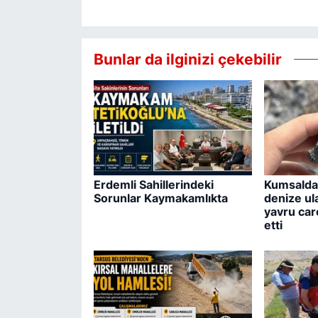
Bunlar da ilginizi çekebilir
Erdemli Sahillerindeki
Kumsalda 
Sorunlar Kaymakamlıkta
denize ul
yavru care
etti