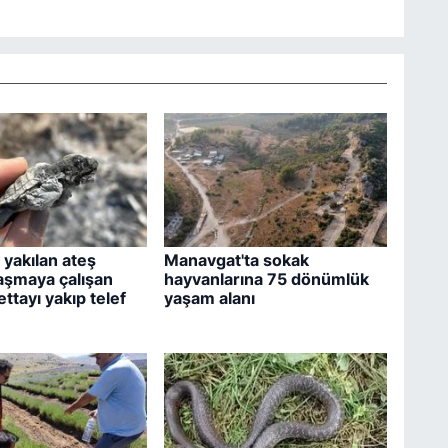
yakılan ateş
Manavgat'ta sokak
aşmaya çalışan
hayvanlarına 75 dönümlük
ttayı yakıp telef
yaşam alanı