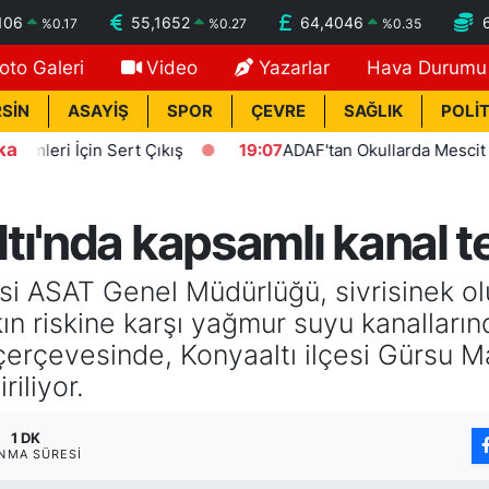
106
55,1652
64,4046
%
0.17
%
0.27
%
0.35
oto Galeri
Video
Yazarlar
Hava Durumu
SİN
ASAYİŞ
SPOR
ÇEVRE
SAĞLIK
POLİT
ka
İçin Sert Çıkış
19:07
ADAF'tan Okullarda Mescit Uygulam
ı'nda kapsamlı kanal te
i ASAT Genel Müdürlüğü, sivrisinek ol
ın riskine karşı yağmur suyu kanalların
 çerçevesinde, Konyaaltı ilçesi Gürsu M
riliyor.
1 DK
NMA SÜRESI