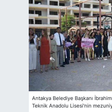
Siyaset
YEREL HABER
Haberde insan
Tanıtım
Antakya Belediye Başkanı İbrahim 
Teknik Anadolu Lisesi'nin mezuniye