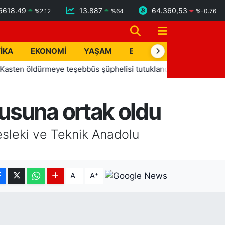
6618.49
13.887
64.360,53
%
2.12
%
64
%
-0.76
İKA
EKONOMİ
YAŞAM
BİK İLAN
TEKNOLOJİ
 öldürmeye teşebbüs şüphelisi tutuklandı
13:20
Manavgat
usuna ortak oldu
esleki ve Teknik Anadolu
-
+
A
A