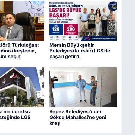
törü Türkdoğan:
Mersin Büyükşehir
dinizi keşfedin,
Belediyesi kursları LGS'de
üm seçin'
başarı getirdi
'nın ücretsiz
Kepez Belediyesi'nden
steğinde LGS
Göksu Mahallesi'ne yeni
kreş