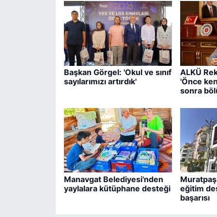
Başkan Görgel: 'Okul ve sınıf
ALKÜ Rek
sayılarımızı artırdık'
'Önce ken
sonra böl
Manavgat Belediyesi'nden
Muratpaşa
yaylalara kütüphane desteği
eğitim de
başarısı