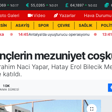
7069
55,0265
64,1897
%
0.17
%
0.01
%
0.02
oto Galeri
Video
Yazarlar
Hava Durumu
SİN
ASAYİŞ
SPOR
ÇEVRE
SAĞLIK
POLİT
ka
14:45
Antalya'da uyuşturucu operasyonu
13:41
Kasten
nçlerin mezuniyet coşk
ahim Naci Yapar, Hatay Erol Bilecik M
katıldı.
1 DK
NMA SÜRESI