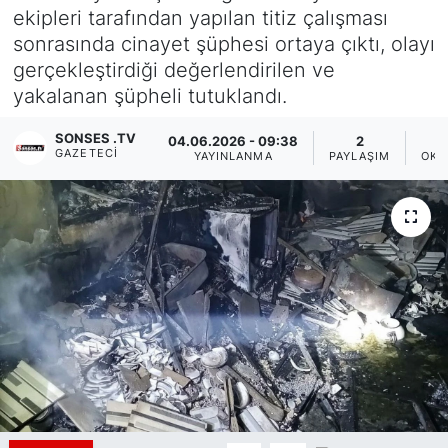
ekipleri tarafından yapılan titiz çalışması
Siyaset
sonrasında cinayet şüphesi ortaya çıktı, olayı
gerçekleştirdiği değerlendirilen ve
YEREL HABER
yakalanan şüpheli tutuklandı.
Haberde insan
SONSES .TV
04.06.2026 - 09:38
2
GAZETECI
YAYINLANMA
PAYLAŞIM
OKU
Tanıtım