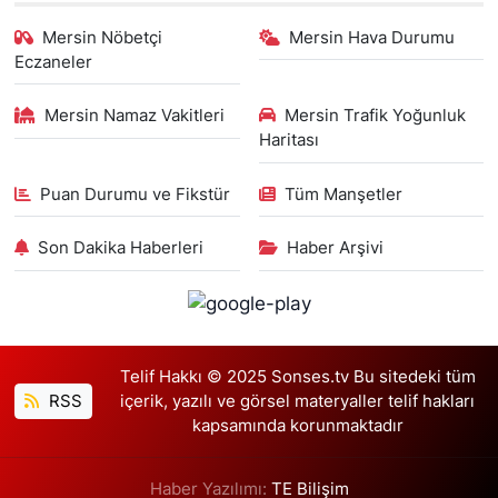
Mersin Nöbetçi
Mersin Hava Durumu
Eczaneler
Mersin Namaz Vakitleri
Mersin Trafik Yoğunluk
Haritası
Puan Durumu ve Fikstür
Tüm Manşetler
Son Dakika Haberleri
Haber Arşivi
Telif Hakkı © 2025 Sonses.tv Bu sitedeki tüm
RSS
içerik, yazılı ve görsel materyaller telif hakları
kapsamında korunmaktadır
Haber Yazılımı:
TE Bilişim