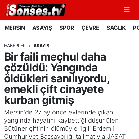
MERSİN
Mersin Nöbetçi Eczaneler
MERSİN
ASAYİŞ
SPOR
ÇEVRE
SAĞLIK
PO
ASAYİŞ
Mersin Hava Durumu
HABERLER
ASAYİŞ
Bir faili meçhul daha
SPOR
Mersin Namaz Vakitleri
çözüldü: Yangında
GÜNÜN MANŞETİ
Mersin Trafik Yoğunluk Haritası
öldükleri sanılıyordu,
emekli çift cinayete
DÜNYA
Süper Lig Puan Durumu ve Fikstür
kurban gitmiş
KÜLTÜR - SANAT
Tüm Manşetler
Mersin'de 27 ay önce evlerinde çıkan
MAGAZİN
Son Dakika Haberleri
yangında hayatını kaybettiği düşünülen
Bütüner çiftinin ölümüyle ilgili Erdemli
SAĞLIK
Haber Arşivi
Cumhuriyet Başsavcılığı talimatıyla JASAT