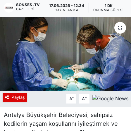
SONSES .TV
17.06.2026 - 12:34
1 DK
GAZETECI
Siyaset
YAYINLANMA
OKUNMA SÜRESI
YEREL HABER
Haberde insan
Tanıtım
Paylaş
-
+
A
A
Antalya Büyükşehir Belediyesi, sahipsiz
kedilerin yaşam koşullarını iyileştirmek ve