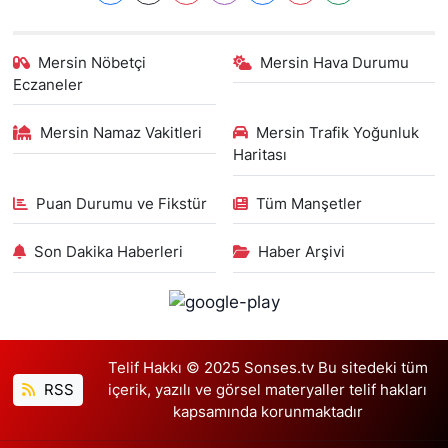
Mersin Nöbetçi
Mersin Hava Durumu
Eczaneler
Mersin Namaz Vakitleri
Mersin Trafik Yoğunluk
Haritası
Puan Durumu ve Fikstür
Tüm Manşetler
Son Dakika Haberleri
Haber Arşivi
Telif Hakkı © 2025 Sonses.tv Bu sitedeki tüm
RSS
içerik, yazılı ve görsel materyaller telif hakları
kapsamında korunmaktadır