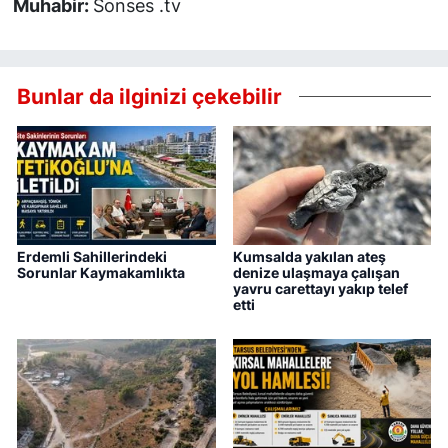
Muhabir:
Sonses .tv
Bunlar da ilginizi çekebilir
Erdemli Sahillerindeki
Kumsalda yakılan ateş
Sorunlar Kaymakamlıkta
denize ulaşmaya çalışan
yavru carettayı yakıp telef
etti