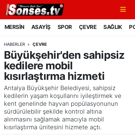
MERSİN
Mersin Nöbetçi Eczaneler
MERSİN
ASAYİŞ
SPOR
ÇEVRE
SAĞLIK
PO
ASAYİŞ
Mersin Hava Durumu
HABERLER
ÇEVRE
Büyükşehir'den sahipsiz
SPOR
Mersin Namaz Vakitleri
kedilere mobil
GÜNÜN MANŞETİ
Mersin Trafik Yoğunluk Haritası
kısırlaştırma hizmeti
DÜNYA
Süper Lig Puan Durumu ve Fikstür
Antalya Büyükşehir Belediyesi, sahipsiz
kedilerin yaşam koşullarını iyileştirmek ve
KÜLTÜR - SANAT
Tüm Manşetler
kent genelinde hayvan popülasyonunun
sürdürülebilir şekilde kontrol altına
MAGAZİN
Son Dakika Haberleri
alınmasını sağlamak amacıyla mobil
kısırlaştırma ünitesini hizmete açtı.
SAĞLIK
Haber Arşivi