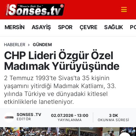
MERSİN
Mersin Nöbetçi Eczaneler
MERSİN
ASAYİŞ
SPOR
ÇEVRE
SAĞLIK
PO
ASAYİŞ
Mersin Hava Durumu
HABERLER
GÜNDEM
CHP Lideri Özgür Özel
SPOR
Mersin Namaz Vakitleri
Madımak Yürüyüşünde
GÜNÜN MANŞETİ
Mersin Trafik Yoğunluk Haritası
2 Temmuz 1993'te Sivas'ta 35 kişinin
DÜNYA
Süper Lig Puan Durumu ve Fikstür
yaşamını yitirdiği Madımak Katliamı, 33.
yılında Türkiye ve dünyadaki kitlesel
KÜLTÜR - SANAT
Tüm Manşetler
etkinliklerle lanetleniyor.
SONSES .TV
MAGAZİN
Son Dakika Haberleri
02.07.2026 - 13:00
3 DK
EDITÖR
YAYINLANMA
OKUNMA SÜRESI
SAĞLIK
Haber Arşivi