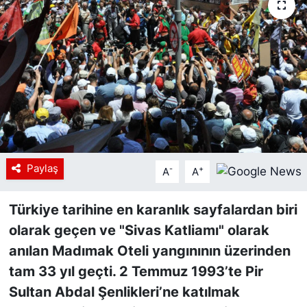
Siyaset
YEREL HABER
Haberde insan
Tanıtım
Paylaş
-
+
A
A
Türkiye tarihine en karanlık sayfalardan biri
olarak geçen ve "Sivas Katliamı" olarak
anılan Madımak Oteli yangınının üzerinden
tam 33 yıl geçti. 2 Temmuz 1993’te Pir
Sultan Abdal Şenlikleri’ne katılmak