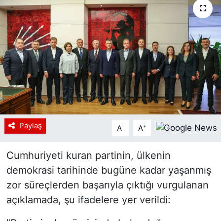
Siyaset
YEREL HABER
Haberde insan
Tanıtım
Paylaş
-
+
A
A
Cumhuriyeti kuran partinin, ülkenin
demokrasi tarihinde bugüne kadar yaşanmış
zor süreçlerden başarıyla çıktığı vurgulanan
açıklamada, şu ifadelere yer verildi: