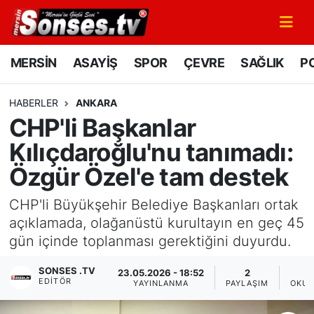
MERSİN
Mersin Nöbetçi Eczaneler
MERSİN
ASAYİŞ
SPOR
ÇEVRE
SAĞLIK
PO
ASAYİŞ
Mersin Hava Durumu
HABERLER
ANKARA
CHP'li Başkanlar
SPOR
Mersin Namaz Vakitleri
Kılıçdaroğlu'nu tanımadı:
GÜNÜN MANŞETİ
Mersin Trafik Yoğunluk Haritası
Özgür Özel'e tam destek
DÜNYA
Süper Lig Puan Durumu ve Fikstür
CHP'li Büyükşehir Belediye Başkanları ortak
açıklamada, olağanüstü kurultayın en geç 45
KÜLTÜR - SANAT
Tüm Manşetler
gün içinde toplanması gerektiğini duyurdu.
MAGAZİN
Son Dakika Haberleri
SONSES .TV
23.05.2026 - 18:52
2
EDITÖR
YAYINLANMA
PAYLAŞIM
OKUN
SAĞLIK
Haber Arşivi