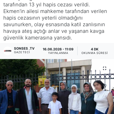
tarafından 13 yıl hapis cezası verildi.
Siyaset
Ekmen'in ailesi mahkeme tarafından verilen
hapis cezasının yeterli olmadığını
YEREL HABER
savunurken, olay esnasında katil zanlısının
havaya ateş açtığı anlar ve yaşanan kavga
Haberde insan
güvenlik kamerasına yansıdı.
Tanıtım
SONSES .TV
16.06.2026 - 11:09
4 DK
GAZETECI
YAYINLANMA
OKUNMA SÜRESI