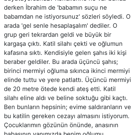
derken İbrahim de 'babamın suçu ne
babamdan ne istiyorsunuz' sözleri söyledi. O
arada 'gel senle hesaplaşalım' dediler. O
grup geri tekrardan geldi ve büyük bir
kargaşa çıktı. Katil silahı çekti ve oğlumun
kafasına sıktı. Kendisiyle gelen şahıs iki kişi
beraber geldiler. Bu arada üçüncü şahıs;
birinci mermiyi oğluma sıkınca ikinci mermiyi
elinde tuttu ve yere patlattı. Üçüncü mermiyi
de 20 metre ötede kendi ateş etti. Katil
silahı eline aldı ve beline soktuğu gibi kaçtı.
Ben bunların hepsinin; evime saldıranların ve
bu katilin gereken cezayı almasını istiyorum.
Çocuklarımın gözünün önünde, anasının
babasının yanımızda benim oğlumu