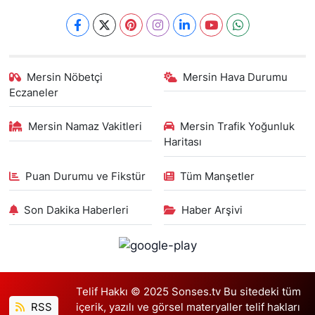
Mersin Nöbetçi
Mersin Hava Durumu
Eczaneler
Mersin Namaz Vakitleri
Mersin Trafik Yoğunluk
Haritası
Puan Durumu ve Fikstür
Tüm Manşetler
Son Dakika Haberleri
Haber Arşivi
Telif Hakkı © 2025 Sonses.tv Bu sitedeki tüm
RSS
içerik, yazılı ve görsel materyaller telif hakları