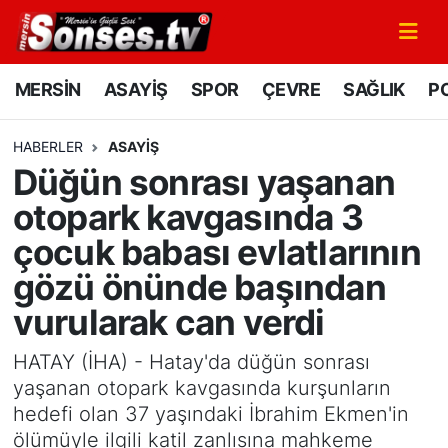
MERSİN
Mersin Nöbetçi Eczaneler
MERSİN
ASAYİŞ
SPOR
ÇEVRE
SAĞLIK
PO
ASAYİŞ
Mersin Hava Durumu
HABERLER
ASAYİŞ
Düğün sonrası yaşanan
SPOR
Mersin Namaz Vakitleri
otopark kavgasında 3
GÜNÜN MANŞETİ
Mersin Trafik Yoğunluk Haritası
çocuk babası evlatlarının
gözü önünde başından
DÜNYA
Süper Lig Puan Durumu ve Fikstür
vurularak can verdi
KÜLTÜR - SANAT
Tüm Manşetler
HATAY (İHA) - Hatay'da düğün sonrası
MAGAZİN
Son Dakika Haberleri
yaşanan otopark kavgasında kurşunların
hedefi olan 37 yaşındaki İbrahim Ekmen'in
SAĞLIK
Haber Arşivi
ölümüyle ilgili katil zanlısına mahkeme