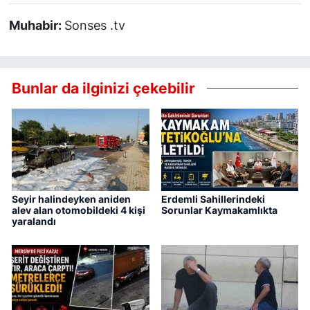
Muhabir:
Sonses .tv
Bunlar da ilginizi çekebilir
Seyir halindeyken aniden
Erdemli Sahillerindeki
alev alan otomobildeki 4 kişi
Sorunlar Kaymakamlıkta
yaralandı