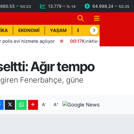
6660.55
13.779
64.998,24
%
0.03
%
-14
%
0.35
İKA
EKONOMİ
YAŞAM
BİK İLAN
TEKNOLOJİ
evi hizmete açılıyor
00:17
Kırıkhan'da trafik kazası: 1 yaral
eltti: Ağır tempo
 giren Fenerbahçe, güne
-
+
A
A