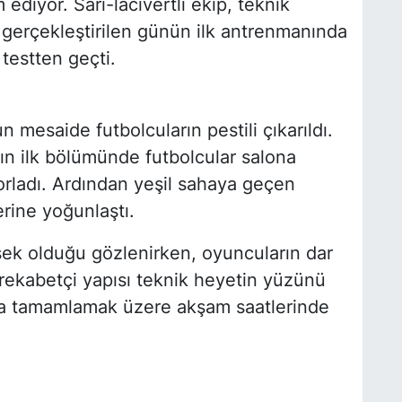
diyor. Sarı-lacivertli ekip, teknik
e gerçekleştirilen günün ilk antrenmanında
 testten geçti.
n mesaide futbolcuların pestili çıkarıldı.
ın ilk bölümünde futbolcular salona
zorladı. Ardından yeşil sahaya geçen
rine yoğunlaştı.
ksek olduğu gözlenirken, oyuncuların dar
e rekabetçi yapısı teknik heyetin yüzünü
la tamamlamak üzere akşam saatlerinde