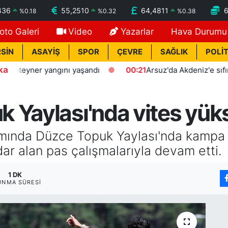
436
55,2510
64,4811
%
0.18
%
0.32
%
0.38
oto Galeri
Video
Yazarlar
Hava Durumu
SİN
ASAYİŞ
SPOR
ÇEVRE
SAĞLIK
POLİT
ka
eyner yangını yaşandı
00:21
Arsuz'da Akdeniz'e sıfır polis 
Yaylası'nda vites yüks
samında Düzce Topuk Yaylası'nda kampa
ar alan pas çalışmalarıyla devam etti.
1 DK
UNMA SÜRESI