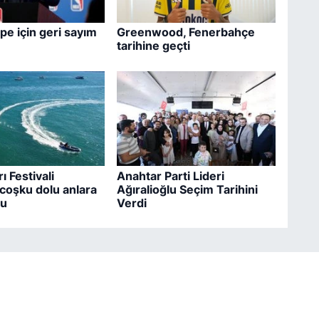
e için geri sayım
Greenwood, Fenerbahçe
tarihine geçti
ı Festivali
Anahtar Parti Lideri
coşku dolu anlara
Ağıralioğlu Seçim Tarihini
du
Verdi