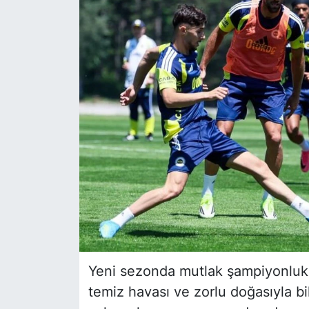
Siyaset
YEREL HABER
Haberde insan
Tanıtım
Yeni sezonda mutlak şampiyonluk
temiz havası ve zorlu doğasıyla bi