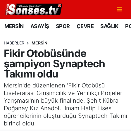
MERSİN
Mersin Nöbetçi Eczaneler
MERSİN
ASAYİŞ
SPOR
ÇEVRE
SAĞLIK
PO
ASAYİŞ
Mersin Hava Durumu
HABERLER
MERSİN
Fikir Otobüsünde
SPOR
Mersin Namaz Vakitleri
şampiyon Synaptech
GÜNÜN MANŞETİ
Mersin Trafik Yoğunluk Haritası
Takımı oldu
DÜNYA
Süper Lig Puan Durumu ve Fikstür
Mersin'de düzenlenen 'Fikir Otobüsü
Liselerarası Girişimcilik ve Yenilikçi Projeler
KÜLTÜR - SANAT
Tüm Manşetler
Yarışması'nın büyük finalinde, Şehit Kübra
Doğanay Kız Anadolu İmam Hatip Lisesi
MAGAZİN
Son Dakika Haberleri
öğrencilerinin oluşturduğu Synaptech Takımı
birinci oldu.
SAĞLIK
Haber Arşivi