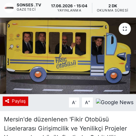
SONSES .TV
17.06.2026 - 15:04
2 DK
GAZETECI
Siyaset
YAYINLANMA
OKUNMA SÜRESI
YEREL HABER
Haberde insan
Tanıtım
Paylaş
-
+
A
A
Mersin'de düzenlenen 'Fikir Otobüsü
Liselerarası Girişimcilik ve Yenilikçi Projeler