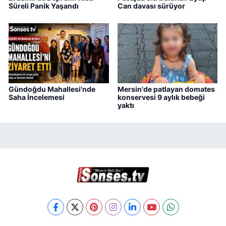
Süreli Panik Yaşandı
Can davası sürüyor
Gündoğdu Mahallesi'nde
Mersin'de patlayan domates
Saha İncelemesi
konservesi 9 aylık bebeği
yaktı