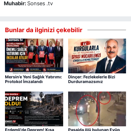
Muhabir:
Sonses .tv
Bunlar da ilginizi çekebilir
Mersin’e Yeni Sağlık Yatırımı:
Dinçer: Fezlekelerle Bizi
Protokol İmzalandı
Durduramazsınız
Erdemli'de Deprem! Kısa
Pasajda ölü bulunan Eyüp