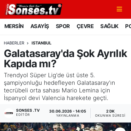
MERSİN
Mersin Nöbetçi Eczaneler
MERSİN
ASAYİŞ
SPOR
ÇEVRE
SAĞLIK
PO
ASAYİŞ
Mersin Hava Durumu
HABERLER
ISTANBUL
Galatasaray'da Şok Ayrılık
SPOR
Mersin Namaz Vakitleri
Kapıda mı?
GÜNÜN MANŞETİ
Mersin Trafik Yoğunluk Haritası
Trendyol Süper Lig'de üst üste 5.
DÜNYA
Süper Lig Puan Durumu ve Fikstür
şampiyonluğu hedefleyen Galatasaray'ın
tecrübeli orta sahası Mario Lemina için
KÜLTÜR - SANAT
Tüm Manşetler
İspanyol devi Valencia harekete geçti.
SONSES .TV
MAGAZİN
Son Dakika Haberleri
30.06.2026 - 14:05
2 DK
EDITÖR
YAYINLANMA
OKUNMA SÜRESI
SAĞLIK
Haber Arşivi