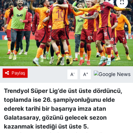
Siyaset
YEREL HABER
Haberde insan
Tanıtım
Paylaş
-
+
A
A
Trendyol Süper Lig’de üst üste dördüncü,
toplamda ise 26. şampiyonluğunu elde
ederek tarihi bir başarıya imza atan
Galatasaray, gözünü gelecek sezon
kazanmak istediği üst üste 5.