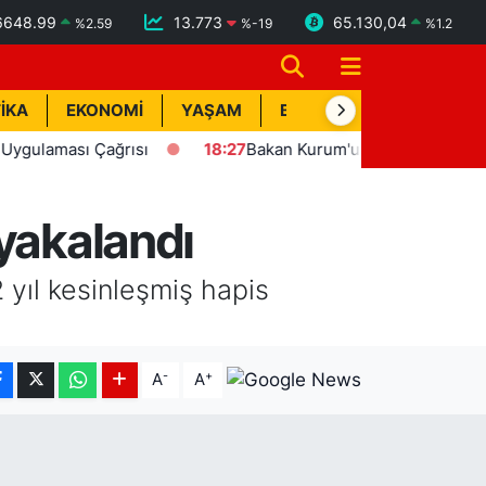
6648.99
13.773
65.130,04
%
2.59
%
-19
%
1.2
İKA
EKONOMİ
YAŞAM
BİK İLAN
TEKNOLOJİ
ması Çağrısı
18:27
Bakan Kurum'un katılımıyla Hatay'da 8 
 yakalandı
 yıl kesinleşmiş hapis
-
+
A
A