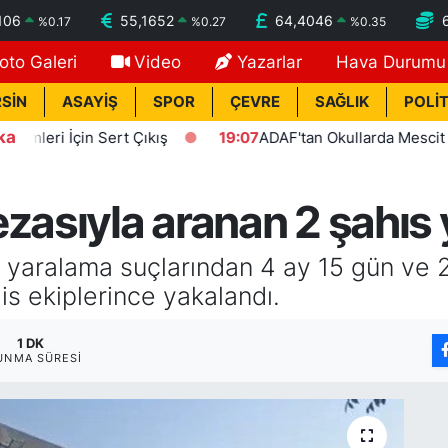
106
55,1652
64,4046
%
0.17
%
0.27
%
0.35
oto Galeri
Video
Yazarlar
Hava Durumu
SİN
ASAYİŞ
SPOR
ÇEVRE
SAĞLIK
POLİT
ka
i İçin Sert Çıkış
19:07
ADAF'tan Okullarda Mescit Uygula
zasıyla aranan 2 şahıs
t yaralama suçlarından 4 ay 15 gün ve 2
is ekiplerince yakalandı.
1 DK
UNMA SÜRESI