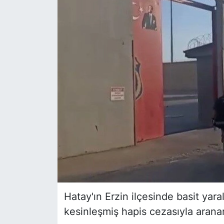
Siyaset
YEREL HABER
Haberde insan
Tanıtım
Hatay'ın Erzin ilçesinde basit yar
kesinleşmiş hapis cezasıyla aranan