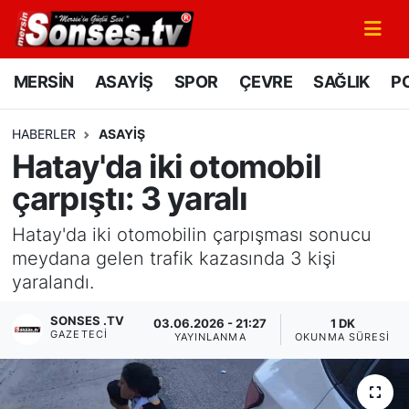
MERSİN
Mersin Nöbetçi Eczaneler
MERSİN
ASAYİŞ
SPOR
ÇEVRE
SAĞLIK
PO
ASAYİŞ
Mersin Hava Durumu
HABERLER
ASAYİŞ
Hatay'da iki otomobil
SPOR
Mersin Namaz Vakitleri
çarpıştı: 3 yaralı
GÜNÜN MANŞETİ
Mersin Trafik Yoğunluk Haritası
Hatay'da iki otomobilin çarpışması sonucu
DÜNYA
Süper Lig Puan Durumu ve Fikstür
meydana gelen trafik kazasında 3 kişi
yaralandı.
KÜLTÜR - SANAT
Tüm Manşetler
SONSES .TV
03.06.2026 - 21:27
1 DK
GAZETECI
YAYINLANMA
OKUNMA SÜRESI
MAGAZİN
Son Dakika Haberleri
SAĞLIK
Haber Arşivi