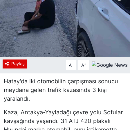
Siyaset
YEREL HABER
Haberde insan
Tanıtım
Paylaş
-
+
A
A
Hatay'da iki otomobilin çarpışması sonucu
meydana gelen trafik kazasında 3 kişi
yaralandı.
Kaza, Antakya-Yayladağı çevre yolu Sofular
kavşağında yaşandı. 31 ATJ 420 plakalı
Hyundai marka otomobil, aynı istikamette