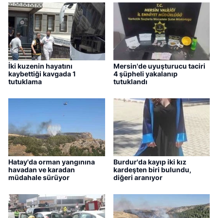
İki kuzenin hayatını
Mersin'de uyuşturucu taciri
kaybettiği kavgada 1
4 şüpheli yakalanıp
tutuklama
tutuklandı
Hatay'da orman yangınına
Burdur'da kayıp iki kız
havadan ve karadan
kardeşten biri bulundu,
müdahale sürüyor
diğeri aranıyor