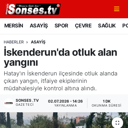
MERSİN
Mersin Nöbetçi Eczaneler
MERSİN
ASAYİŞ
SPOR
ÇEVRE
SAĞLIK
PO
ASAYİŞ
Mersin Hava Durumu
HABERLER
ASAYİŞ
İskenderun'da otluk alan
SPOR
Mersin Namaz Vakitleri
yangını
GÜNÜN MANŞETİ
Mersin Trafik Yoğunluk Haritası
Hatay'ın İskenderun ilçesinde otluk alanda
DÜNYA
Süper Lig Puan Durumu ve Fikstür
çıkan yangın, itfaiye ekiplerinin
müdahalesiyle kontrol altına alındı.
KÜLTÜR - SANAT
Tüm Manşetler
SONSES .TV
02.07.2026 - 14:26
1 DK
GAZETECI
YAYINLANMA
OKUNMA SÜRESI
MAGAZİN
Son Dakika Haberleri
SAĞLIK
Haber Arşivi