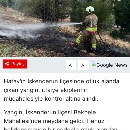
Siyaset
YEREL HABER
Haberde insan
Tanıtım
Paylaş
-
+
A
A
Hatay'ın İskenderun ilçesinde otluk alanda
çıkan yangın, itfaiye ekiplerinin
müdahalesiyle kontrol altına alındı.
Yangın, İskenderun ilçesi Bekbele
Mahallesi'nde meydana geldi. Henüz
belirlenemeyen bir nedenle otluk alandan