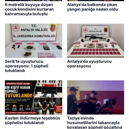
6 metrelik kuyuya düşen
Alanya'da balkonda çıkan
çocuk kendisini kurtaran
yangın paniğe neden oldu
kahramanıyla buluştu
Serik'te uyuşturucu
Antalya'da uyuşturucu
operasyonu: 1 şüpheli
operasyonu
tutuklandı
Kasten öldürmeye teşebbüs
Taziye evinde
şüphelisi tutuklandı
husumetlilerini tabancayla
kovalayan şüpheli gözaltına