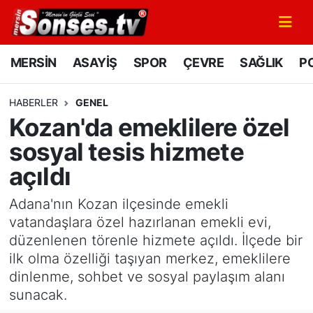
MERSİN
Mersin Nöbetçi Eczaneler
MERSİN
ASAYİŞ
SPOR
ÇEVRE
SAĞLIK
PO
ASAYİŞ
Mersin Hava Durumu
HABERLER
GENEL
Kozan'da emeklilere özel
SPOR
Mersin Namaz Vakitleri
sosyal tesis hizmete
GÜNÜN MANŞETİ
Mersin Trafik Yoğunluk Haritası
açıldı
DÜNYA
Süper Lig Puan Durumu ve Fikstür
Adana'nın Kozan ilçesinde emekli
vatandaşlara özel hazırlanan emekli evi,
KÜLTÜR - SANAT
Tüm Manşetler
düzenlenen törenle hizmete açıldı. İlçede bir
ilk olma özelliği taşıyan merkez, emeklilere
MAGAZİN
Son Dakika Haberleri
dinlenme, sohbet ve sosyal paylaşım alanı
sunacak.
SAĞLIK
Haber Arşivi