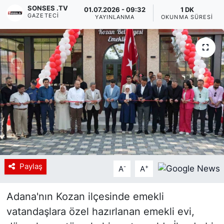
SONSES .TV
01.07.2026 - 09:32
1 DK
GAZETECI
Siyaset
YAYINLANMA
OKUNMA SÜRESI
YEREL HABER
Haberde insan
Tanıtım
Paylaş
-
+
A
A
Adana'nın Kozan ilçesinde emekli
vatandaşlara özel hazırlanan emekli evi,