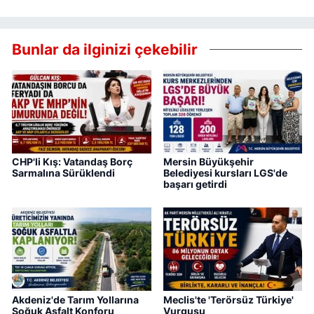
Bunlar da ilginizi çekebilir
CHP'li Kış: Vatandaş Borç
Mersin Büyükşehir
Sarmalına Sürüklendi
Belediyesi kursları LGS'de
başarı getirdi
Akdeniz'de Tarım Yollarına
Meclis'te 'Terörsüz Türkiye'
Soğuk Asfalt Konforu
Vurgusu