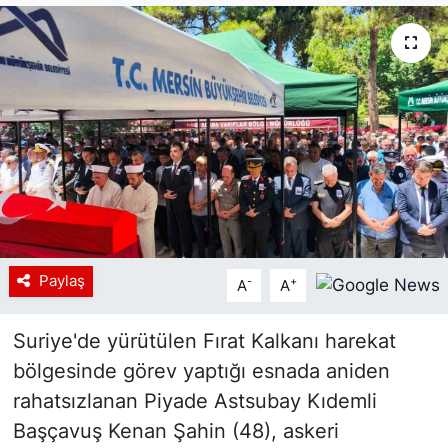
Siyaset
YEREL HABER
Haberde insan
Tanıtım
Paylaş
-
+
A
A
Suriye'de yürütülen Fırat Kalkanı harekat
bölgesinde görev yaptığı esnada aniden
rahatsızlanan Piyade Astsubay Kıdemli
Başçavuş Kenan Şahin (48), askeri