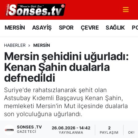
MERSİN
Mersin Nöbetçi Eczaneler
MERSİN
ASAYİŞ
SPOR
ÇEVRE
SAĞLIK
PO
ASAYİŞ
Mersin Hava Durumu
HABERLER
MERSİN
Mersin şehidini uğurladı:
SPOR
Mersin Namaz Vakitleri
Kenan Şahin dualarla
GÜNÜN MANŞETİ
Mersin Trafik Yoğunluk Haritası
defnedildi
DÜNYA
Süper Lig Puan Durumu ve Fikstür
Suriye'de rahatsızlanarak şehit olan
Astsubay Kıdemli Başçavuş Kenan Şahin,
KÜLTÜR - SANAT
Tüm Manşetler
memleketi Mersin'in Mut ilçesinde dualarla
son yolculuğuna uğurlandı.
MAGAZİN
Son Dakika Haberleri
SONSES .TV
26.06.2026 - 14:42
2
GAZETECI
SAĞLIK
Haber Arşivi
YAYINLANMA
PAYLAŞIM
OKUN