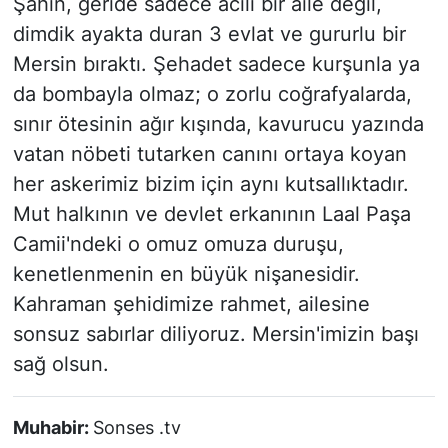
Şahin, geride sadece acılı bir aile değil,
dimdik ayakta duran 3 evlat ve gururlu bir
Mersin bıraktı. Şehadet sadece kurşunla ya
da bombayla olmaz; o zorlu coğrafyalarda,
sınır ötesinin ağır kışında, kavurucu yazında
vatan nöbeti tutarken canını ortaya koyan
her askerimiz bizim için aynı kutsallıktadır.
Mut halkının ve devlet erkanının Laal Paşa
Camii'ndeki o omuz omuza duruşu,
kenetlenmenin en büyük nişanesidir.
Kahraman şehidimize rahmet, ailesine
sonsuz sabırlar diliyoruz. Mersin'imizin başı
sağ olsun.
Muhabir:
Sonses .tv