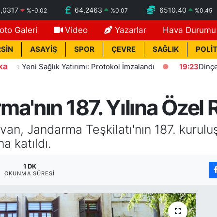
,0317
64,2463
6510.40
%
-0.02
%
0.07
%
0.45
oto Galeri
Video
Yazarlar
Hava Durumu
SİN
ASAYİŞ
SPOR
ÇEVRE
SAĞLIK
POLİT
ka
 Sağlık Yatırımı: Protokol İmzalandı
19:23
Dinçer: Fezleke
ma'nın 187. Yılına Özel
van, Jandarma Teşkilatı'nın 187. kurulu
 katıldı.
1 DK
OKUNMA SÜRESI