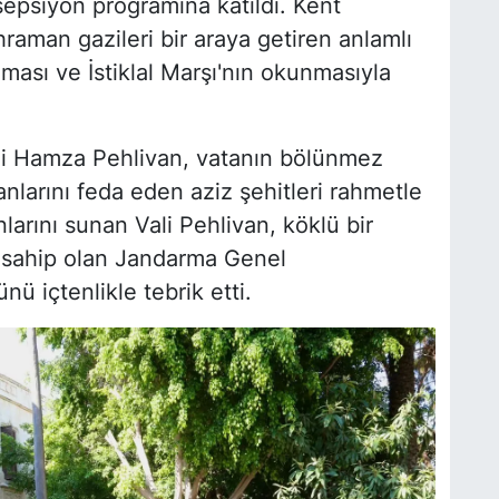
epsiyon programına katıldı. Kent
hraman gazileri bir araya getiren anlamlı
ası ve İstiklal Marşı'nın okunmasıyla
i Hamza Pehlivan, vatanın bölünmez
nlarını feda eden aziz şehitleri rahmetle
larını sunan Vali Pehlivan, köklü bir
e sahip olan Jandarma Genel
ü içtenlikle tebrik etti.