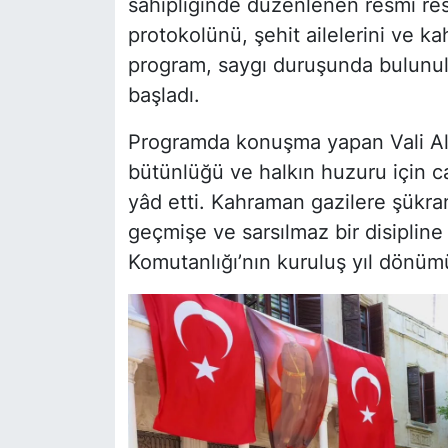
sahipliğinde düzenlenen resmi res
protokolünü, şehit ailelerini ve ka
program, saygı duruşunda bulunulm
başladı.
Programda konuşma yapan Vali Al
bütünlüğü ve halkın huzuru için ca
yâd etti. Kahraman gazilere şükran
geçmişe ve sarsılmaz bir disiplin
Komutanlığı’nın kuruluş yıl dönümün