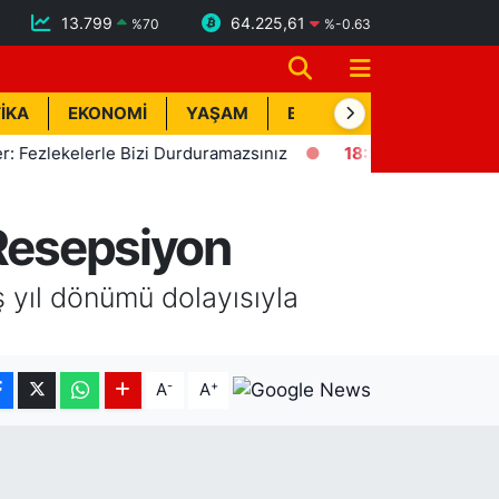
13.799
64.225,61
%
70
%
-0.63
İKA
EKONOMİ
YAŞAM
BİK İLAN
TEKNOLOJİ
lerle Bizi Durduramazsınız
18:57
Erdemli'de Deprem! Kısa
 Resepsiyon
ş yıl dönümü dolayısıyla
-
+
A
A