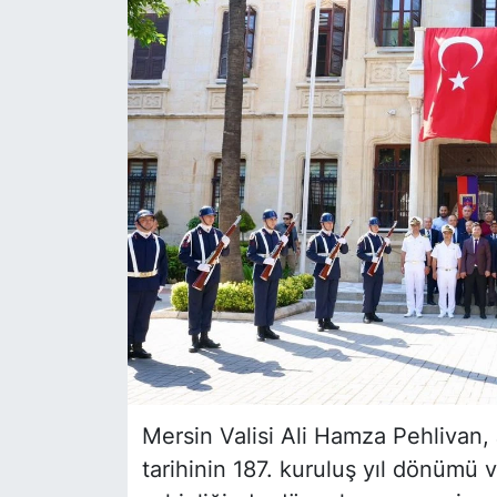
Siyaset
YEREL HABER
Haberde insan
Tanıtım
Mersin Valisi Ali Hamza Pehlivan,
tarihinin 187. kuruluş yıl dönümü 