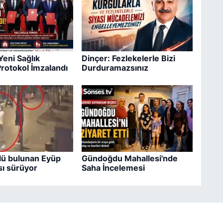
Yeni Sağlık
Dinçer: Fezlekelerle Bizi
Protokol İmzalandı
Durduramazsınız
lü bulunan Eyüp
Gündoğdu Mahallesi'nde
ı sürüyor
Saha İncelemesi