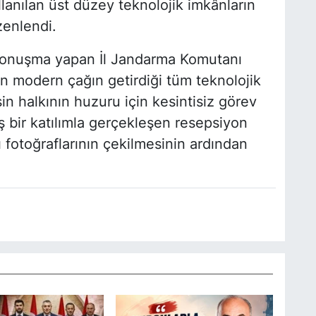
lanılan üst düzey teknolojik imkânların
zenlendi.
konuşma yapan İl Jandarma Komutanı
ın modern çağın getirdiği tüm teknolojik
sin halkının huzuru için kesintisiz görev
 bir katılımla gerçekleşen resepsiyon
ı fotoğraflarının çekilmesinin ardından