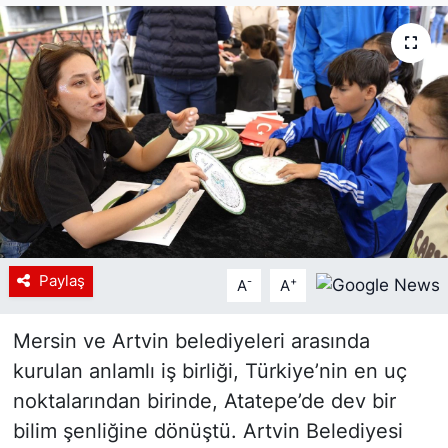
Siyaset
YEREL HABER
Haberde insan
Tanıtım
Paylaş
-
+
A
A
Mersin ve Artvin belediyeleri arasında
kurulan anlamlı iş birliği, Türkiye’nin en uç
noktalarından birinde, Atatepe’de dev bir
bilim şenliğine dönüştü. Artvin Belediyesi