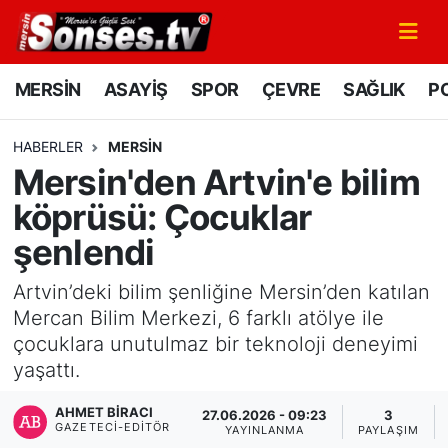
MERSİN
Mersin Nöbetçi Eczaneler
MERSİN
ASAYİŞ
SPOR
ÇEVRE
SAĞLIK
PO
ASAYİŞ
Mersin Hava Durumu
HABERLER
MERSİN
Mersin'den Artvin'e bilim
SPOR
Mersin Namaz Vakitleri
köprüsü: Çocuklar
GÜNÜN MANŞETİ
Mersin Trafik Yoğunluk Haritası
şenlendi
DÜNYA
Süper Lig Puan Durumu ve Fikstür
Artvin’deki bilim şenliğine Mersin’den katılan
Mercan Bilim Merkezi, 6 farklı atölye ile
KÜLTÜR - SANAT
Tüm Manşetler
çocuklara unutulmaz bir teknoloji deneyimi
yaşattı.
MAGAZİN
Son Dakika Haberleri
AHMET BIRACI
27.06.2026 - 09:23
3
GAZETECI-EDITÖR
SAĞLIK
Haber Arşivi
YAYINLANMA
PAYLAŞIM