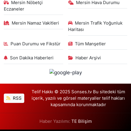
Mersin Nöbetçi
Mersin Hava Durumu
Eczaneler
Mersin Namaz Vakitleri
Mersin Trafik Yoğunluk
Haritası
Puan Durumu ve Fikstür
Tüm Manşetler
Son Dakika Haberleri
Haber Arşivi
Telif Hakkı © 2025 Sonses.tv Bu sitedeki tüm
RSS
içerik, yazılı ve görsel materyaller telif hakları
kapsamında korunmaktadır
Haber Yazılımı:
TE Bilişim