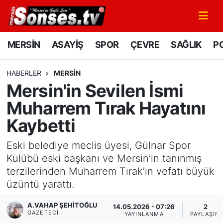
MERSİN
Mersin Nöbetçi Eczaneler
MERSİN
ASAYİŞ
SPOR
ÇEVRE
SAĞLIK
PO
ASAYİŞ
Mersin Hava Durumu
HABERLER
MERSİN
Mersin'in Sevilen İsmi
SPOR
Mersin Namaz Vakitleri
Muharrem Tırak Hayatını
GÜNÜN MANŞETİ
Mersin Trafik Yoğunluk Haritası
Kaybetti
DÜNYA
Süper Lig Puan Durumu ve Fikstür
Eski belediye meclis üyesi, Gülnar Spor
Kulübü eski başkanı ve Mersin’in tanınmış
KÜLTÜR - SANAT
Tüm Manşetler
terzilerinden Muharrem Tırak’ın vefatı büyük
üzüntü yarattı.
MAGAZİN
Son Dakika Haberleri
A.VAHAP ŞEHITOĞLU
14.05.2026 - 07:26
2
GAZETECI
SAĞLIK
Haber Arşivi
YAYINLANMA
PAYLAŞIM