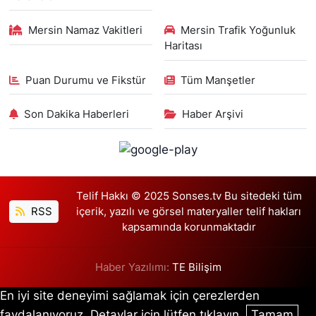
Mersin Namaz Vakitleri
Mersin Trafik Yoğunluk
Haritası
Puan Durumu ve Fikstür
Tüm Manşetler
Son Dakika Haberleri
Haber Arşivi
Telif Hakkı © 2025 Sonses.tv Bu sitedeki tüm
RSS
içerik, yazılı ve görsel materyaller telif hakları
kapsamında korunmaktadır
Haber Yazılımı:
TE Bilişim
En iyi site deneyimi sağlamak için çerezlerden
faydalanıyoruz. Detaylar için lütfen tıklayın.
Tamam