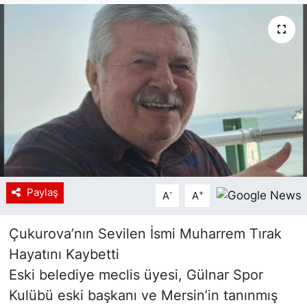
Siyaset
YEREL HABER
Haberde insan
Tanıtım
Paylaş
-
+
A
A
Çukurova’nın Sevilen İsmi Muharrem Tırak
Hayatını Kaybetti
Eski belediye meclis üyesi, Gülnar Spor
Kulübü eski başkanı ve Mersin’in tanınmış