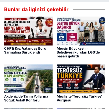
Bunlar da ilginizi çekebilir
CHP'li Kış: Vatandaş Borç
Mersin Büyükşehir
Sarmalına Sürüklendi
Belediyesi kursları LGS'de
başarı getirdi
Akdeniz'de Tarım Yollarına
Meclis'te 'Terörsüz Türkiye'
Soğuk Asfalt Konforu
Vurgusu