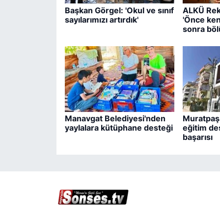
Başkan Görgel: 'Okul ve sınıf
ALKÜ Rek
sayılarımızı artırdık'
'Önce ken
sonra böl
Manavgat Belediyesi'nden
Muratpaşa
yaylalara kütüphane desteği
eğitim de
başarısı