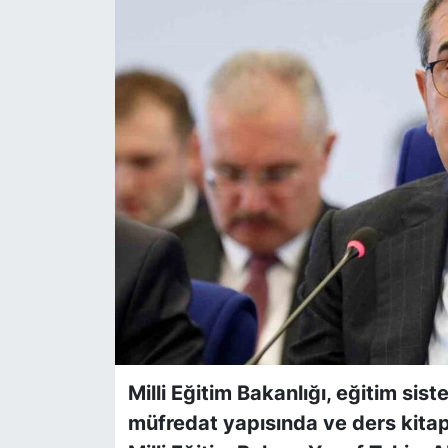
Siyaset
YEREL HABER
Haberde insan
Tanıtım
Milli Eğitim Bakanlığı, eğitim si
müfredat yapısında ve ders kitapla