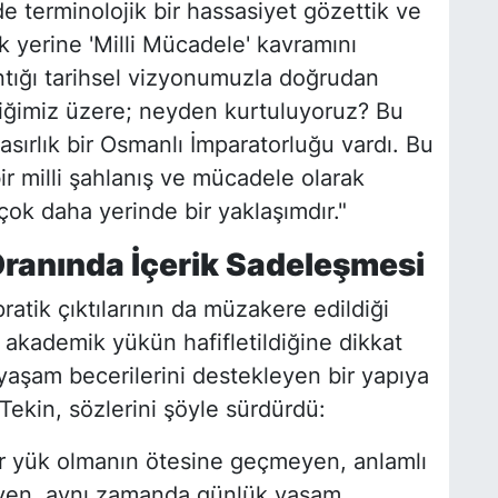
 terminolojik bir hassasiyet gözettik ve
ak yerine 'Milli Mücadele' kavramını
antığı tarihsel vizyonumuzla doğrudan
ttiğimiz üzere; neyden kurtuluyoruz? Bu
sırlık bir Osmanlı İmparatorluğu vardı. Bu
ir milli şahlanış ve mücadele olarak
 çok daha yerinde bir yaklaşımdır."
ranında İçerik Sadeleşmesi
atik çıktılarının da müzakere edildiği
 akademik yükün hafifletildiğine dikkat
yaşam becerilerini destekleyen bir yapıya
ekin, sözlerini şöyle sürdürdü:
bir yük olmanın ötesine geçmeyen, anlamlı
yen, aynı zamanda günlük yaşam