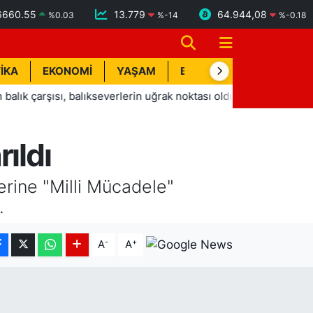
6660.55
13.779
64.944,08
%
0.03
%
-14
%
-0.18
İKA
EKONOMİ
YAŞAM
BİK İLAN
TEKNOLOJİ
sı, balıkseverlerin uğrak noktası oldu
14:04
Serdar Gürler
ıldı
erine "Milli Mücadele"
.
-
+
A
A