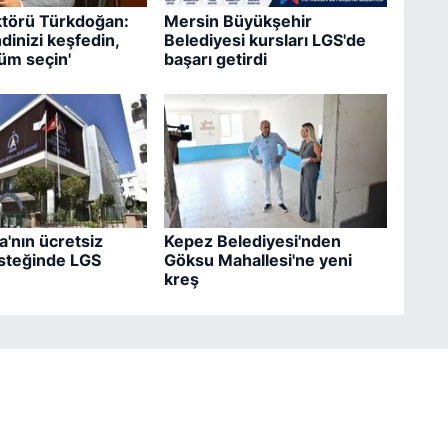
törü Türkdoğan:
Mersin Büyükşehir
dinizi keşfedin,
Belediyesi kursları LGS'de
üm seçin'
başarı getirdi
'nın ücretsiz
Kepez Belediyesi'nden
steğinde LGS
Göksu Mahallesi'ne yeni
kreş