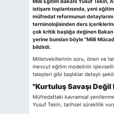
Milli Eğitim Bakanı Yusuf Tekin, AK
istişare toplantısında, yeni eği
müfredat reformunun detaylarını
terminolojisinden ders içerikler
çok kritik başlığa değinen Bakan 
yerine bundan böyle "Milli Mücad
bildirdi.
Milletvekillerinin soru, öneri ve ta
mevcut eğitim modelinin işlevselliğ
talepleri gibi başlıklar detaylı şeki
"Kurtuluş Savaşı Değil 
Müfredattaki kavramsal yenilenmen
Yusuf Tekin, tarihsel süreklilik vu