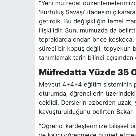
"Yeni müfredat düzenlemelerimizde
'Kurtuluş Savaşı' ifadesini çıkarar
getirdik. Bu değişikliğin temel m
ilişkilidir. Sunumumuzda da belir
topraklarda ondan önce koskoca, a
süreci bir kopuş değil, topyekun b
tanımlamak tarih bilinci açısından
Müfredatta Yüzde 35 O
Mevcut 4+4+4 eğitim sisteminin pr
oturumda, öğrencilerin üzerindeki
çekildi. Derslerin ezberden uzak, 
kavuşturulduğunu belirten Bakan T
"Öğrenci kardeşlerimize bilişsel 
ve kalıcı öğrenmeye hizmet etme