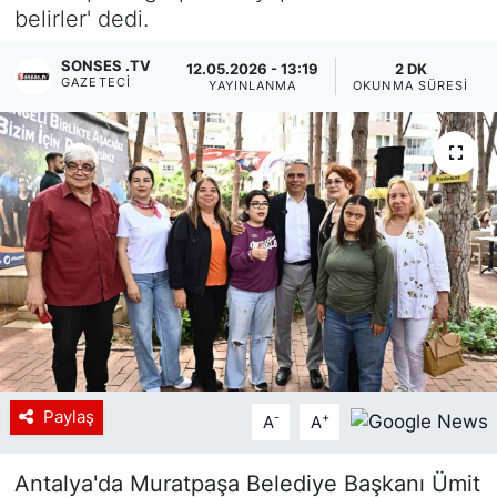
belirler' dedi.
Siyaset
SONSES .TV
12.05.2026 - 13:19
2 DK
GAZETECI
YAYINLANMA
OKUNMA SÜRESI
YEREL HABER
Haberde insan
Tanıtım
Paylaş
-
+
A
A
Antalya'da Muratpaşa Belediye Başkanı Ümit