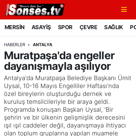
MERSİN
Mersin Nöbetçi Eczaneler
MERSİN
ASAYİŞ
SPOR
ÇEVRE
SAĞLIK
PO
ASAYİŞ
Mersin Hava Durumu
HABERLER
ANTALYA
Muratpaşa'da engeller
SPOR
Mersin Namaz Vakitleri
dayanışmayla aşılıyor
GÜNÜN MANŞETİ
Mersin Trafik Yoğunluk Haritası
Antalya'da Muratpaşa Belediye Başkanı Ümit
DÜNYA
Süper Lig Puan Durumu ve Fikstür
Uysal, 10-16 Mayıs Engelliler Haftası'nda
özel bireylerin oluşturduğu dernek ve
KÜLTÜR - SANAT
Tüm Manşetler
kuruluş temsilcileriyle bir araya geldi.
Programda konuşan Başkan Uysal, 'Bir
MAGAZİN
Son Dakika Haberleri
şehrin ve bir ülkenin gelişmişlik derecesini
ışıl ışıl caddeler değil, dayanışmaya ihtiyacı
SAĞLIK
Haber Arşivi
olan toplum gruplarına yapılan muamele