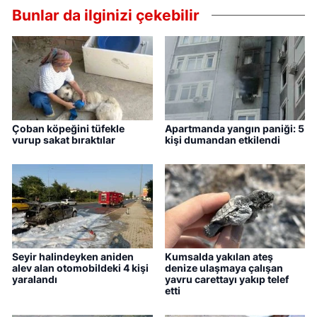
Bunlar da ilginizi çekebilir
Çoban köpeğini tüfekle
Apartmanda yangın paniği: 5
vurup sakat bıraktılar
kişi dumandan etkilendi
Seyir halindeyken aniden
Kumsalda yakılan ateş
alev alan otomobildeki 4 kişi
denize ulaşmaya çalışan
yaralandı
yavru carettayı yakıp telef
etti