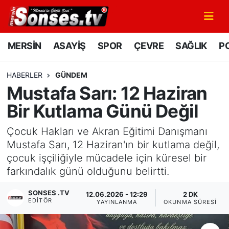
MERSİN
Mersin Nöbetçi Eczaneler
MERSİN
ASAYİŞ
SPOR
ÇEVRE
SAĞLIK
PO
ASAYİŞ
Mersin Hava Durumu
HABERLER
GÜNDEM
Mustafa Sarı: 12 Haziran
SPOR
Mersin Namaz Vakitleri
Bir Kutlama Günü Değil
GÜNÜN MANŞETİ
Mersin Trafik Yoğunluk Haritası
Çocuk Hakları ve Akran Eğitimi Danışmanı
DÜNYA
Süper Lig Puan Durumu ve Fikstür
Mustafa Sarı, 12 Haziran'ın bir kutlama değil,
çocuk işçiliğiyle mücadele için küresel bir
KÜLTÜR - SANAT
Tüm Manşetler
farkındalık günü olduğunu belirtti.
SONSES .TV
MAGAZİN
Son Dakika Haberleri
12.06.2026 - 12:29
2 DK
EDITÖR
YAYINLANMA
OKUNMA SÜRESI
SAĞLIK
Haber Arşivi