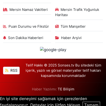
Mersin Namaz Vakitleri
Mersin Trafik Yoğunluk
Haritası
Puan Durumu ve Fikstür
Tüm Manşetler
Son Dakika Haberleri
Haber Arşivi
Telif Hakkı © 2025 Sonses.tv Bu sitedeki tüm
RSS
içerik, yazılı ve görsel materyaller telif hakları
kapsamında korunmaktadır
Haber Yazılımı:
TE Bilişim
En iyi site deneyimi sağlamak için çerezlerden
faydalanıyoruz. Detaylar için lütfen tıklayın.
Tamam