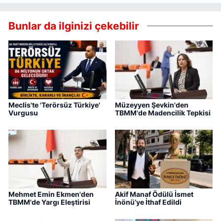
Bunlar da ilginizi çekebilir
Meclis'te 'Terörsüz Türkiye'
Müzeyyen Şevkin'den
Vurgusu
TBMM'de Madencilik Tepkisi
Mehmet Emin Ekmen'den
Akif Manaf Ödülü İsmet
TBMM'de Yargı Eleştirisi
İnönü’ye İthaf Edildi