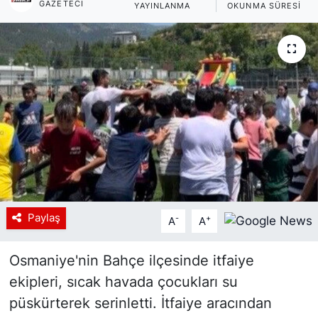
GAZETECI
YAYINLANMA
OKUNMA SÜRESI
Siyaset
YEREL HABER
Haberde insan
Tanıtım
Paylaş
-
+
A
A
Osmaniye'nin Bahçe ilçesinde itfaiye
ekipleri, sıcak havada çocukları su
püskürterek serinletti. İtfaiye aracından