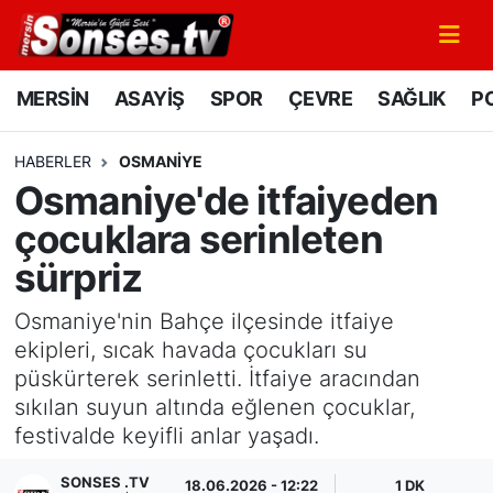
MERSİN
Mersin Nöbetçi Eczaneler
MERSİN
ASAYİŞ
SPOR
ÇEVRE
SAĞLIK
PO
ASAYİŞ
Mersin Hava Durumu
HABERLER
OSMANIYE
Osmaniye'de itfaiyeden
SPOR
Mersin Namaz Vakitleri
çocuklara serinleten
GÜNÜN MANŞETİ
Mersin Trafik Yoğunluk Haritası
sürpriz
DÜNYA
Süper Lig Puan Durumu ve Fikstür
Osmaniye'nin Bahçe ilçesinde itfaiye
ekipleri, sıcak havada çocukları su
KÜLTÜR - SANAT
Tüm Manşetler
püskürterek serinletti. İtfaiye aracından
sıkılan suyun altında eğlenen çocuklar,
MAGAZİN
Son Dakika Haberleri
festivalde keyifli anlar yaşadı.
SAĞLIK
Haber Arşivi
SONSES .TV
18.06.2026 - 12:22
1 DK