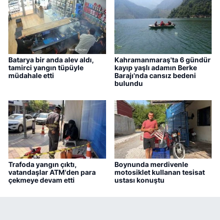
Batarya bir anda alev aldı,
Kahramanmaraş'ta 6 gündür
tamirci yangın tüpüyle
kayıp yaşlı adamın Berke
müdahale etti
Barajı'nda cansız bedeni
bulundu
Trafoda yangın çıktı,
Boynunda merdivenle
vatandaşlar ATM'den para
motosiklet kullanan tesisat
çekmeye devam etti
ustası konuştu