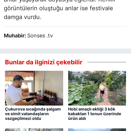
görüntülerin oluştuğu anlar ise festivale
damga vurdu.
Muhabir:
Sonses .tv
Bunlar da ilginizi çekebilir
Çukurova sıcağında şalgam
Hobi amaçlı ektiği 3 kök
ve simit vatandaşların
kabaktan 1 tonun üzerinde
vazgeçilmezi oldu
ürün aldı