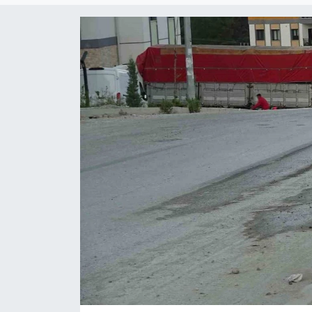
Siyaset
YEREL HABER
Haberde insan
Tanıtım