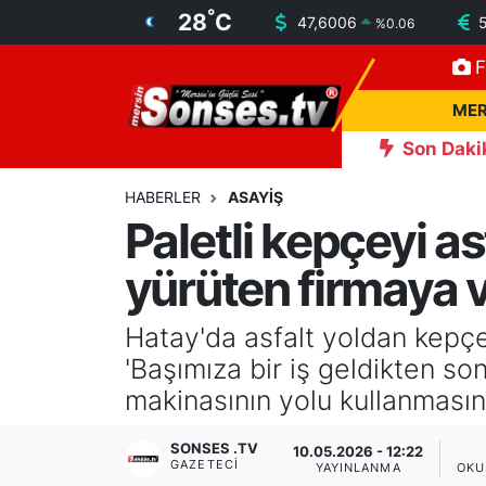
°
28
C
47,6006
%
0.06
F
MERSİN
Mersin Nöbetçi Eczaneler
MER
ASAYİŞ
Mersin Hava Durumu
Son Daki
sınız
18:57
Erdemli'de Deprem! Kısa Süreli Panik Yaşandı
SPOR
Mersin Namaz Vakitleri
HABERLER
ASAYİŞ
Paletli kepçeyi a
GÜNÜN MANŞETİ
Mersin Trafik Yoğunluk Haritası
yürüten firmaya 
DÜNYA
Süper Lig Puan Durumu ve Fikstür
Hatay'da asfalt yoldan kepçe 
KÜLTÜR - SANAT
Tüm Manşetler
'Başımıza bir iş geldikten s
makinasının yolu kullanmasına
MAGAZİN
Son Dakika Haberleri
SONSES .TV
10.05.2026 - 12:22
GAZETECI
SAĞLIK
Haber Arşivi
YAYINLANMA
OKU