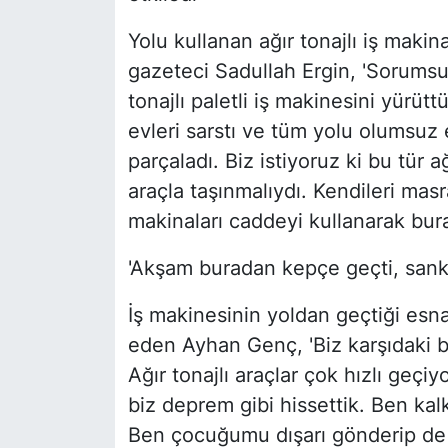
Yolu kullanan ağır tonajlı iş makin
gazeteci Sadullah Ergin, 'Sorumsu
tonajlı paletli iş makinesini yürü
evleri sarstı ve tüm yolu olumsuz e
parçaladı. Biz istiyoruz ki bu tür ağ
araçla taşınmalıydı. Kendileri masra
makinaları caddeyi kullanarak bura
'Akşam buradan kepçe geçti, sanki
İş makinesinin yoldan geçtiği esn
eden Ayhan Genç, 'Biz karşıdaki b
Ağır tonajlı araçlar çok hızlı geç
biz deprem gibi hissettik. Ben kal
Ben çocuğumu dışarı gönderip de 