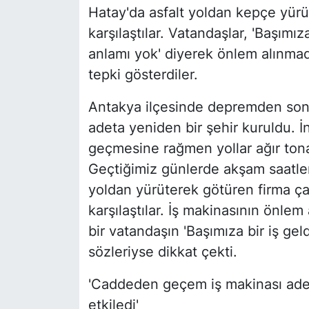
Hatay'da asfalt yoldan kepçe yürü
karşılaştılar. Vatandaşlar, 'Başımı
anlamı yok' diyerek önlem alınmad
tepki gösterdiler.
Antakya ilçesinde depremden sonr
adeta yeniden bir şehir kuruldu. İ
geçmesine rağmen yollar ağır tona
Geçtiğimiz günlerde akşam saatlerin
yoldan yürüterek götüren firma çal
karşılaştılar. İş makinasının önle
bir vatandaşın 'Başımıza bir iş ge
sözleriyse dikkat çekti.
'Caddeden geçem iş makinası adet
etkiledi'