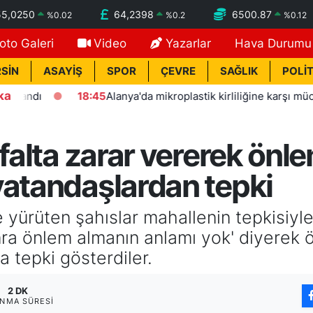
55,0250
64,2398
6500.87
%
0.02
%
0.2
%
0.12
oto Galeri
Video
Yazarlar
Hava Durumu
SİN
ASAYİŞ
SPOR
ÇEVRE
SAĞLIK
POLİT
ka
18:45
Alanya'da mikroplastik kirliliğine karşı mücadelenin 
sfalta zarar vererek ön
vatandaşlardan tepki
yürüten şahıslar mahallenin tepkisiyle k
onra önlem almanın anlamı yok' diyerek 
 tepki gösterdiler.
2 DK
NMA SÜRESI