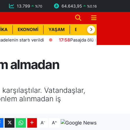
13.799
64.643,95
%
70
%
0.16
İKA
EKONOMİ
YAŞAM
BİK İLAN
TEKNOLOJİ
startı verildi
17:58
Pasajda ölü bulunan Eyüp Can davası 
lem almadan
arşılaştılar. Vatandaşlar,
önlem alınmadan iş
-
+
A
A