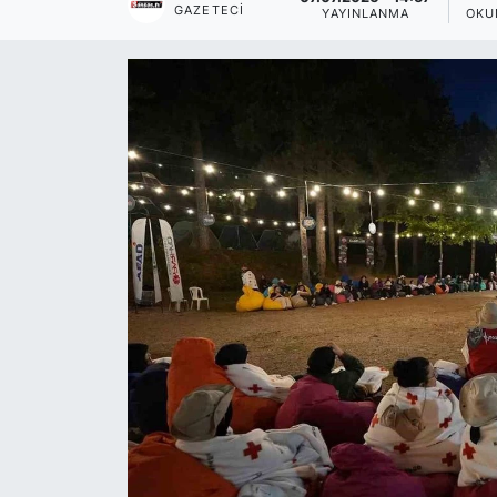
GAZETECI
YAYINLANMA
OKU
Siyaset
YEREL HABER
Haberde insan
Tanıtım