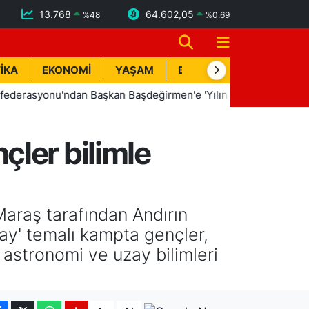
13.768
64.602,05
%
48
%
0.69
İKA
EKONOMİ
YAŞAM
BİK İLAN
TEKNOLOJİ
onu'ndan Başkan Başdeğirmen'e 'Yılın En Başarılı Belediye Baş
ler bilimle
araş tarafından Andırın
ay' temalı kampta gençler,
 astronomi ve uzay bilimleri
-
+