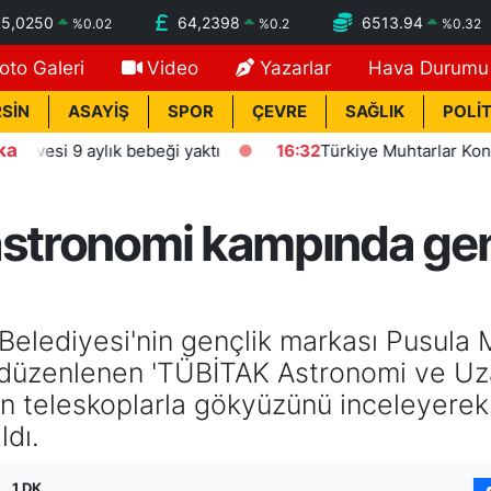
55,0250
64,2398
6513.94
%
0.02
%
0.2
%
0.32
oto Galeri
Video
Yazarlar
Hava Durumu
SİN
ASAYİŞ
SPOR
ÇEVRE
SAĞLIK
POLİT
ka
9 aylık bebeği yaktı
16:32
Türkiye Muhtarlar Konfederasy
astronomi kampında genç
lediyesi'nin gençlik markası Pusula M
e düzenlenen 'TÜBİTAK Astronomi ve Uz
ken teleskoplarla gökyüzünü inceleyerek
ldı.
1 DK