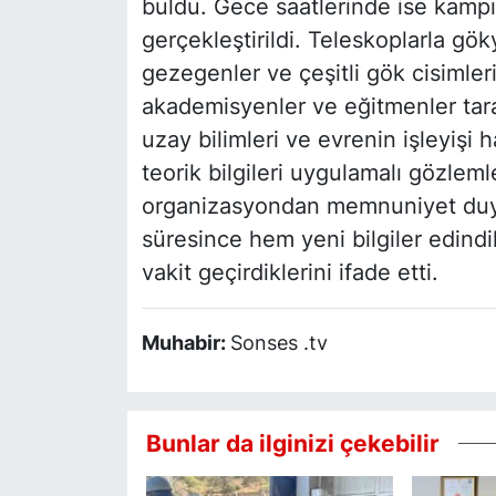
buldu. Gece saatlerinde ise kamp
gerçekleştirildi. Teleskoplarla gö
gezegenler ve çeşitli gök cisimle
akademisyenler ve eğitmenler tara
uzay bilimleri ve evrenin işleyişi h
teorik bilgileri uygulamalı gözleml
organizasyondan memnuniyet duyduk
süresince hem yeni bilgiler edindikl
vakit geçirdiklerini ifade etti.
Muhabir:
Sonses .tv
Bunlar da ilginizi çekebilir