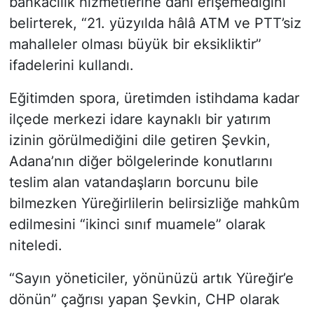
bankacılık hizmetlerine dahi erişemediğini
belirterek, “21. yüzyılda hâlâ ATM ve PTT’siz
mahalleler olması büyük bir eksikliktir”
ifadelerini kullandı.
Eğitimden spora, üretimden istihdama kadar
ilçede merkezi idare kaynaklı bir yatırım
izinin görülmediğini dile getiren Şevkin,
Adana’nın diğer bölgelerinde konutlarını
teslim alan vatandaşların borcunu bile
bilmezken Yüreğirlilerin belirsizliğe mahkûm
edilmesini “ikinci sınıf muamele” olarak
niteledi.
“Sayın yöneticiler, yönünüzü artık Yüreğir’e
dönün” çağrısı yapan Şevkin, CHP olarak