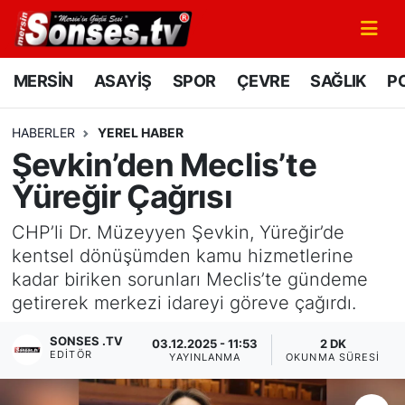
MERSİN
Mersin Nöbetçi Eczaneler
MERSİN
ASAYİŞ
SPOR
ÇEVRE
SAĞLIK
PO
ASAYİŞ
Mersin Hava Durumu
HABERLER
YEREL HABER
Şevkin’den Meclis’te
SPOR
Mersin Namaz Vakitleri
Yüreğir Çağrısı
GÜNÜN MANŞETİ
Mersin Trafik Yoğunluk Haritası
CHP’li Dr. Müzeyyen Şevkin, Yüreğir’de
DÜNYA
Süper Lig Puan Durumu ve Fikstür
kentsel dönüşümden kamu hizmetlerine
kadar biriken sorunları Meclis’te gündeme
KÜLTÜR - SANAT
Tüm Manşetler
getirerek merkezi idareyi göreve çağırdı.
SONSES .TV
MAGAZİN
Son Dakika Haberleri
03.12.2025 - 11:53
2 DK
EDITÖR
YAYINLANMA
OKUNMA SÜRESI
SAĞLIK
Haber Arşivi