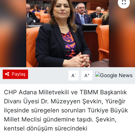
Siyaset
YEREL HABER
Haberde insan
Tanıtım
Paylaş
-
+
A
A
CHP Adana Milletvekili ve TBMM Başkanlık
Divanı Üyesi Dr. Müzeyyen Şevkin, Yüreğir
ilçesinde süregelen sorunları Türkiye Büyük
Millet Meclisi gündemine taşıdı. Şevkin,
kentsel dönüşüm sürecindeki