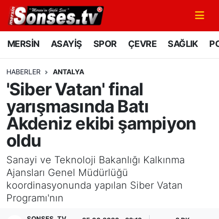
MERSİN
Mersin Nöbetçi Eczaneler
MERSİN
ASAYİŞ
SPOR
ÇEVRE
SAĞLIK
PO
ASAYİŞ
Mersin Hava Durumu
HABERLER
ANTALYA
'Siber Vatan' final
SPOR
Mersin Namaz Vakitleri
yarışmasında Batı
GÜNÜN MANŞETİ
Mersin Trafik Yoğunluk Haritası
Akdeniz ekibi şampiyon
oldu
DÜNYA
Süper Lig Puan Durumu ve Fikstür
Sanayi ve Teknoloji Bakanlığı Kalkınma
KÜLTÜR - SANAT
Tüm Manşetler
Ajansları Genel Müdürlüğü
koordinasyonunda yapılan Siber Vatan
MAGAZİN
Son Dakika Haberleri
Programı'nın
SAĞLIK
Haber Arşivi
SONSES .TV