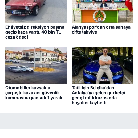
Ehliyetsiz direksiyon başına
Alanyaspor'dan orta sahaya
geçip kaza yaptı, 40 bin TL
çifte takviye
ceza ödedi
Otomobiller kavşakta
Tatil için Belçika'dan
çarpıştı, kaza anı güvenlik
Antalya'ya gelen gurbetçi
kamerasına yansıdı:1 yaralı
genç trafik kazasında
hayatını kaybetti