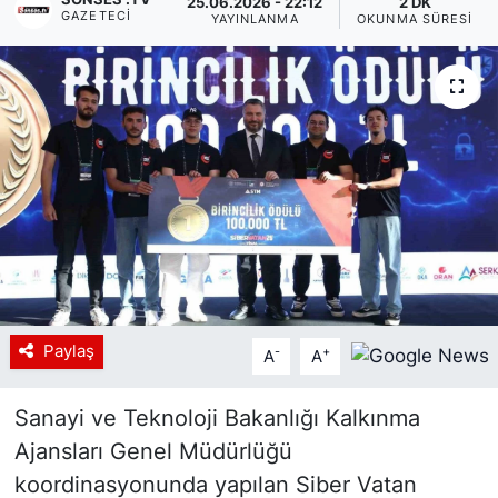
25.06.2026 - 22:12
2 DK
GAZETECI
YAYINLANMA
OKUNMA SÜRESI
Siyaset
YEREL HABER
Haberde insan
Tanıtım
Paylaş
-
+
A
A
Sanayi ve Teknoloji Bakanlığı Kalkınma
Ajansları Genel Müdürlüğü
koordinasyonunda yapılan Siber Vatan