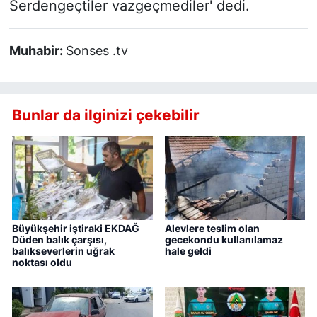
Serdengeçtiler vazgeçmediler' dedi.
Muhabir:
Sonses .tv
Bunlar da ilginizi çekebilir
Büyükşehir iştiraki EKDAĞ
Alevlere teslim olan
Düden balık çarşısı,
gecekondu kullanılamaz
balıkseverlerin uğrak
hale geldi
noktası oldu