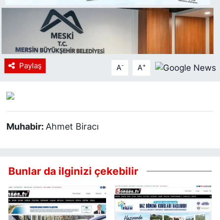
Siyaset
YEREL HABER
Paylaş
-
+
Haberde insan
A
A
Tanıtım
Muhabir:
Ahmet Biracı
Bunlar da ilginizi çekebilir