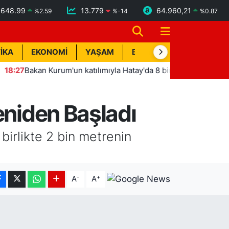
6648.99
13.779
64.960,21
%
2.59
%
-14
%
0.87
İKA
EKONOMİ
YAŞAM
BİK İLAN
TEKNOLOJİ
um'un katılımıyla Hatay'da 8 bin 500 hak sahibinin konutu belir
eniden Başladı
birlikte 2 bin metrenin
-
+
A
A