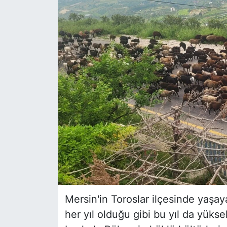
Siyaset
YEREL HABER
Haberde insan
Tanıtım
Mersin'in Toroslar ilçesinde yaşaya
her yıl olduğu gibi bu yıl da yüks