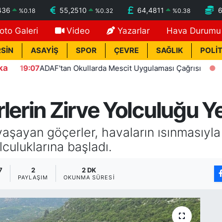
436
55,2510
64,4811
%
0.18
%
0.32
%
0.38
oto Galeri
Video
Yazarlar
Hava Durumu
SİN
ASAYİŞ
SPOR
ÇEVRE
SAĞLIK
POLİT
ka
'tan Okullarda Mescit Uygulaması Çağrısı
18:27
Bakan Kur
lerin Zirve Yolculuğu Y
yaşayan göçerler, havaların ısınmasıyla 
lculuklarına başladı.
7
2
2 DK
PAYLAŞIM
OKUNMA SÜRESI