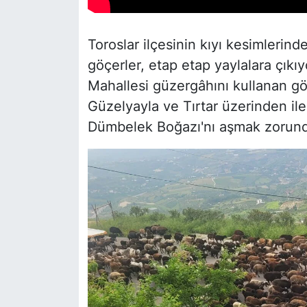
Toroslar ilçesinin kıyı kesimlerin
göçerler, etap etap yaylalara çıkı
Mahallesi güzergâhını kullanan göç
Güzelyayla ve Tırtar üzerinden il
Dümbelek Boğazı'nı aşmak zorunda