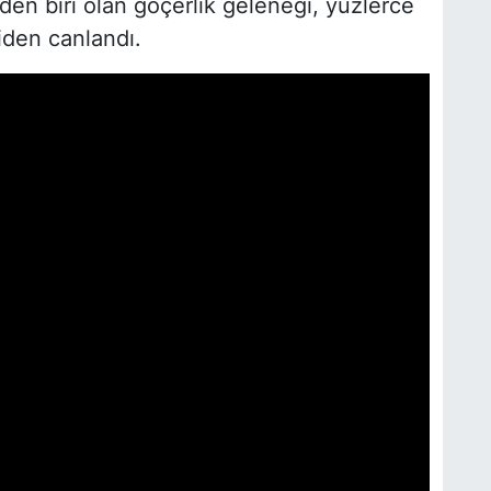
nden biri olan göçerlik geleneği, yüzlerce
niden canlandı.