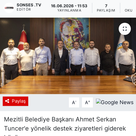
SONSES .TV
16.06.2026 - 11:53
7
EDITÖR
Siyaset
YAYINLANMA
PAYLAŞIM
OKUN
YEREL HABER
Haberde insan
Tanıtım
Paylaş
-
+
A
A
Mezitli Belediye Başkanı Ahmet Serkan
Tuncer'e yönelik destek ziyaretleri giderek