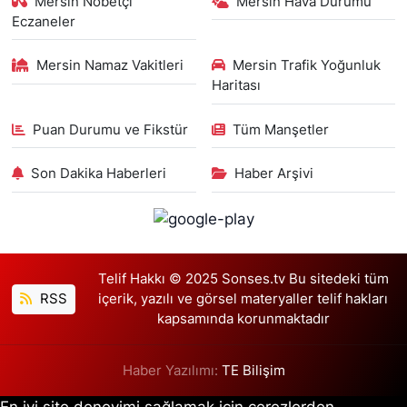
Mersin Nöbetçi
Mersin Hava Durumu
Eczaneler
Mersin Namaz Vakitleri
Mersin Trafik Yoğunluk
Haritası
Puan Durumu ve Fikstür
Tüm Manşetler
Son Dakika Haberleri
Haber Arşivi
Telif Hakkı © 2025 Sonses.tv Bu sitedeki tüm
RSS
içerik, yazılı ve görsel materyaller telif hakları
kapsamında korunmaktadır
Haber Yazılımı:
TE Bilişim