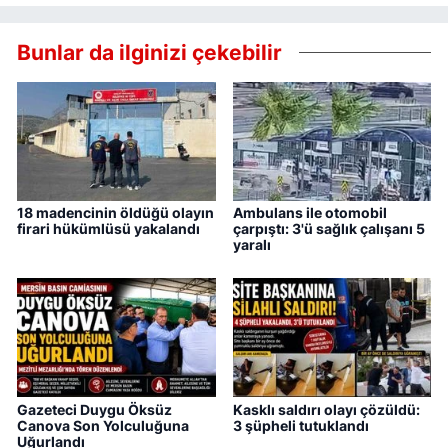
Bunlar da ilginizi çekebilir
18 madencinin öldüğü olayın
Ambulans ile otomobil
firari hükümlüsü yakalandı
çarpıştı: 3'ü sağlık çalışanı 5
yaralı
Gazeteci Duygu Öksüz
Kasklı saldırı olayı çözüldü:
Canova Son Yolculuğuna
3 şüpheli tutuklandı
Uğurlandı