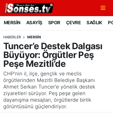
MERSİN
Mersin Nöbetçi Eczaneler
MERSİN
ASAYİŞ
SPOR
ÇEVRE
SAĞLIK
PO
ASAYİŞ
Mersin Hava Durumu
HABERLER
MERSİN
Tuncer’e Destek Dalgası
SPOR
Mersin Namaz Vakitleri
Büyüyor: Örgütler Peş
GÜNÜN MANŞETİ
Mersin Trafik Yoğunluk Haritası
Peşe Mezitli’de
DÜNYA
Süper Lig Puan Durumu ve Fikstür
CHP'nin il, ilçe, gençlik ve meclis
örgütlerinden Mezitli Belediye Başkanı
KÜLTÜR - SANAT
Tüm Manşetler
Ahmet Serkan Tuncer'e yönelik destek
ziyaretleri sürüyor. Peş peşe gelen
MAGAZİN
Son Dakika Haberleri
dayanışma mesajları, örgütlerde birlik
görüntüsünü güçlendiriyor.
SAĞLIK
Haber Arşivi