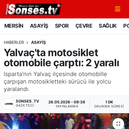
MERSİN
Mersin Nöbetçi Eczaneler
MERSİN
ASAYİŞ
SPOR
ÇEVRE
SAĞLIK
PO
ASAYİŞ
Mersin Hava Durumu
HABERLER
ASAYİŞ
Yalvaç'ta motosiklet
SPOR
Mersin Namaz Vakitleri
otomobile çarptı: 2 yaralı
GÜNÜN MANŞETİ
Mersin Trafik Yoğunluk Haritası
Isparta'nın Yalvaç ilçesinde otomobille
DÜNYA
Süper Lig Puan Durumu ve Fikstür
çarpışan motosikletteki sürücü ile yolcu
yaralandı.
KÜLTÜR - SANAT
Tüm Manşetler
SONSES .TV
26.05.2026 - 09:38
1 DK
GAZETECI
YAYINLANMA
OKUNMA SÜRESI
MAGAZİN
Son Dakika Haberleri
SAĞLIK
Haber Arşivi