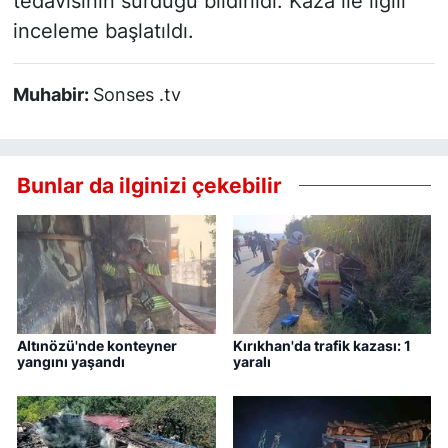
tedavisinin sürdüğü bildirildi. Kaza ile ilgili
inceleme başlatıldı.
Muhabir:
Sonses .tv
Bunlar da ilginizi çekebilir
Altınözü'nde konteyner
Kırıkhan'da trafik kazası: 1
yangını yaşandı
yaralı