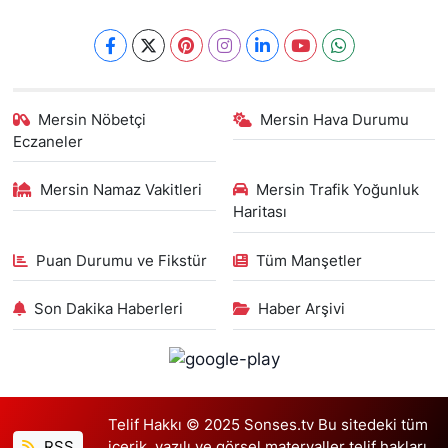
Mersin Nöbetçi
Mersin Hava Durumu
Eczaneler
Mersin Namaz Vakitleri
Mersin Trafik Yoğunluk
Haritası
Puan Durumu ve Fikstür
Tüm Manşetler
Son Dakika Haberleri
Haber Arşivi
Telif Hakkı © 2025 Sonses.tv Bu sitedeki tüm
RSS
içerik, yazılı ve görsel materyaller telif hakları