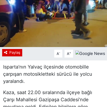
Siyaset
YEREL HABER
Haberde insan
Tanıtım
Paylaş
-
+
A
A
Isparta'nın Yalvaç ilçesinde otomobille
çarpışan motosikletteki sürücü ile yolcu
yaralandı.
Kaza, saat 22.00 sıralarında ilçeye bağlı
Çarşı Mahallesi Gazipaşa Caddesi'nde
meydana geldi. Edinilen bilgilere göre,