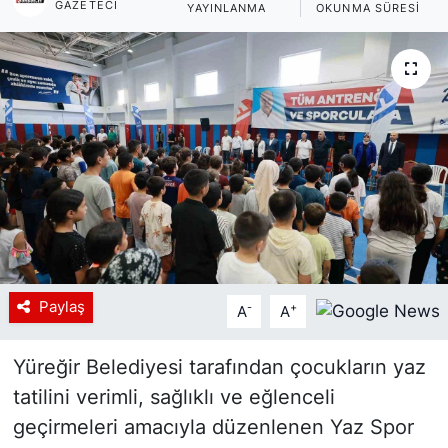
GAZETECI
YAYINLANMA
OKUNMA SÜRESI
Siyaset
YEREL HABER
Haberde insan
Tanıtım
Paylaş
-
+
A
A
Yüreğir Belediyesi tarafından çocukların yaz
tatilini verimli, sağlıklı ve eğlenceli
geçirmeleri amacıyla düzenlenen Yaz Spor