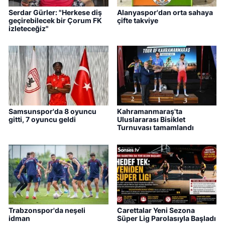
Serdar Gürler: "Herkese diş
Alanyaspor'dan orta sahaya
geçirebilecek bir Çorum FK
çifte takviye
izleteceğiz"
Samsunspor'da 8 oyuncu
Kahramanmaraş'ta
gitti, 7 oyuncu geldi
Uluslararası Bisiklet
Turnuvası tamamlandı
Trabzonspor'da neşeli
Carettalar Yeni Sezona
idman
Süper Lig Parolasıyla Başladı