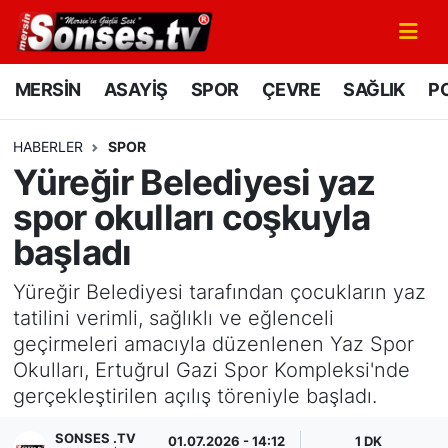
MERSİN
Mersin Nöbetçi Eczaneler
MERSİN
ASAYİŞ
SPOR
ÇEVRE
SAĞLIK
PO
ASAYİŞ
Mersin Hava Durumu
HABERLER
SPOR
Yüreğir Belediyesi yaz
SPOR
Mersin Namaz Vakitleri
spor okulları coşkuyla
GÜNÜN MANŞETİ
Mersin Trafik Yoğunluk Haritası
başladı
DÜNYA
Süper Lig Puan Durumu ve Fikstür
Yüreğir Belediyesi tarafından çocukların yaz
tatilini verimli, sağlıklı ve eğlenceli
KÜLTÜR - SANAT
Tüm Manşetler
geçirmeleri amacıyla düzenlenen Yaz Spor
Okulları, Ertuğrul Gazi Spor Kompleksi'nde
MAGAZİN
Son Dakika Haberleri
gerçekleştirilen açılış töreniyle başladı.
SAĞLIK
Haber Arşivi
SONSES .TV
01.07.2026 - 14:12
1 DK