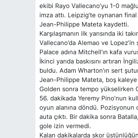
ekibi Rayo Vallecano’yu 1-0 mağlu
imza attı. Leipzig’te oynanan fin
Jean-Philippe Mateta kaydetti.
Karşılaşmanın ilk yarısında iki takı
Vallecano’da Alemao ve Lopez’in şu
Palace adına Mitchell’ın kafa vur
İkinci yarıda baskısını artıran İngil
buldu. Adam Wharton’ın sert şutu
Jean-Philippe Mateta, boş kaleye 
Golden sonra tempo yükselirken Cr
56. dakikada Yeremy Pino’nun kull
oyun alanına döndü. Pozisyonun 
auta çıktı. Bir dakika sonra Bata
gole izin vermedi.
Kalan dakikalarda skor üstünlüğü