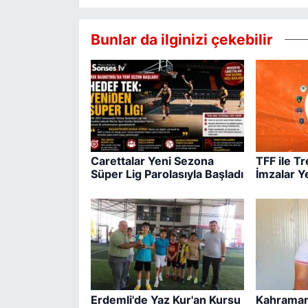
Bunlar da ilginizi çekebilir
Carettalar Yeni Sezona
TFF ile T
Süper Lig Parolasıyla Başladı
İmzalar Y
Erdemli'de Yaz Kur'an Kursu
Kahraman