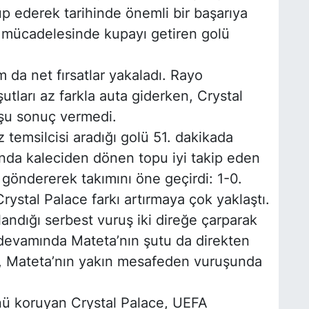
p ederek tarihinde önemli bir başarıya
al mücadelesinde kupayı getiren golü
m da net fırsatlar yakaladı. Rayo
tları az farkla auta giderken, Crystal
uşu sonuç vermedi.
iz temsilcisi aradığı golü 51. dakikada
nda kaleciden dönen topu iyi takip eden
göndererek takımını öne geçirdi: 1-0.
ystal Palace farkı artırmaya çok yaklaştı.
andığı serbest vuruş iki direğe çarparak
devamında Mateta’nın şutu da direkten
lla, Mateta’nın yakın mesafeden vuruşunda
nü koruyan Crystal Palace, UEFA