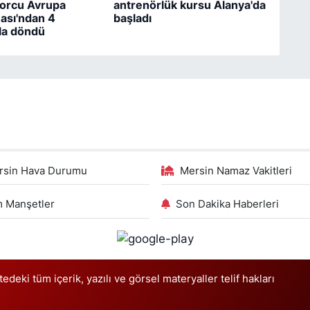
porcu Avrupa
antrenörlük kursu Alanya'da
ası'ndan 4
başladı
la döndü
rsin Hava Durumu
Mersin Namaz Vakitleri
 Manşetler
Son Dakika Haberleri
deki tüm içerik, yazılı ve görsel materyaller telif hakları