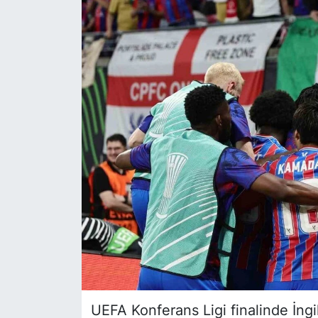
Siyaset
YEREL HABER
Haberde insan
Tanıtım
UEFA Konferans Ligi finalinde İngil