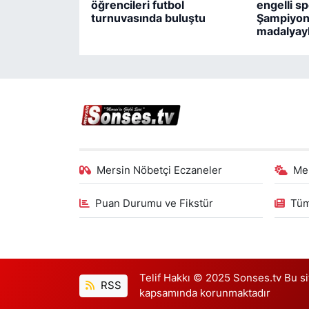
öğrencileri futbol
engelli s
turnuvasında buluştu
Şampiyon
madalyay
Mersin Nöbetçi Eczaneler
Me
Puan Durumu ve Fikstür
Tüm
Telif Hakkı © 2025 Sonses.tv Bu site
RSS
kapsamında korunmaktadır