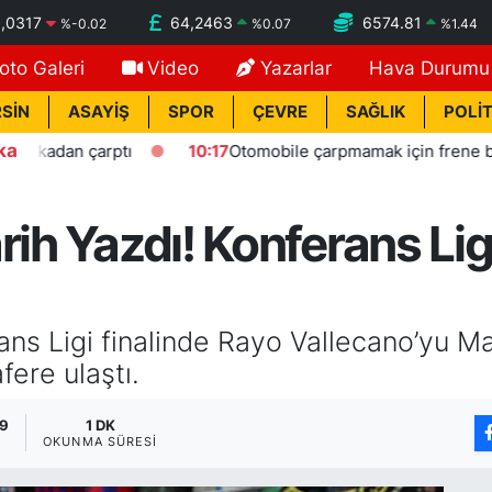
,0317
64,2463
6574.81
%
-0.02
%
0.07
%
1.44
oto Galeri
Video
Yazarlar
Hava Durumu
SİN
ASAYİŞ
SPOR
ÇEVRE
SAĞLIK
POLİT
ka
an çarptı
10:17
Otomobile çarpmamak için frene bassa da
ih Yazdı! Konferans Ligi
ns Ligi finalinde Rayo Vallecano’yu Ma
fere ulaştı.
09
1 DK
OKUNMA SÜRESI