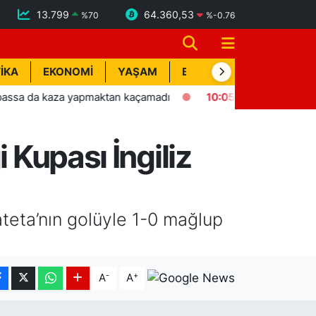
13.799
64.360,53
%
70
%
-0.76
İKA
EKONOMİ
YAŞAM
BİK İLAN
TEKNOLOJİ
 kaza yapmaktan kaçamadı
10:05
Yangına giden itfaiyeye 
 Kupası İngiliz
teta’nın golüyle 1-0 mağlup
-
+
A
A