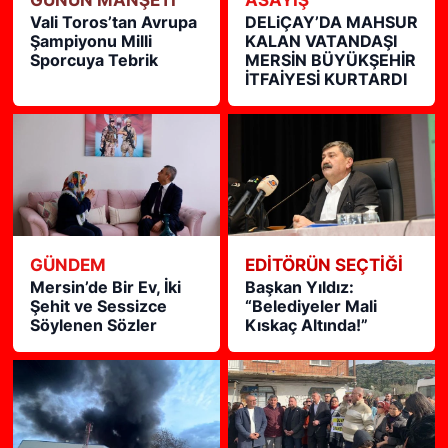
Vali Toros’tan Avrupa
DELiÇAY’DA MAHSUR
Şampiyonu Milli
KALAN VATANDAŞI
Sporcuya Tebrik
MERSİN BÜYÜKŞEHİR
İTFAİYESİ KURTARDI
GÜNDEM
EDITÖRÜN SEÇTIĞI
Mersin’de Bir Ev, İki
Başkan Yıldız:
Şehit ve Sessizce
“Belediyeler Mali
Söylenen Sözler
Kıskaç Altında!”