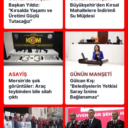
Başkan Yıldız:
Büyükşehir’den Kırsal
''Kırsalda Yaşamı ve
Mahallelere İndirimli
Üretimi Güçlü
Su Müjdesi
Tutacağız''
ASAYİŞ
GÜNÜN MANŞETİ
Mersin’de şok
Gülcan Kış:
görüntüler: Araç
"Belediyelerin Yetkisi
teybinden bile silah
Saray İznine
çıktı
Bağlanamaz"