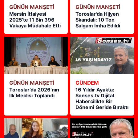
GÜNÜN MANŞETİ
GÜNÜN MANŞETİ
Mersin İtfaiyesi
Toroslar'da Hijyen
2025’te 11 Bin 396
Skandalı: 10 Ton
Vakaya Müdahale Etti
Şalgam İmha Edildi
GÜNÜN MANŞETİ
GÜNDEM
Toroslar’da 2026’nın
16 Yıldır Ayakta:
İlk Meclisi Toplandı
Sonses.tv Dijital
Habercilikte Bir
Dönemi Geride Bıraktı