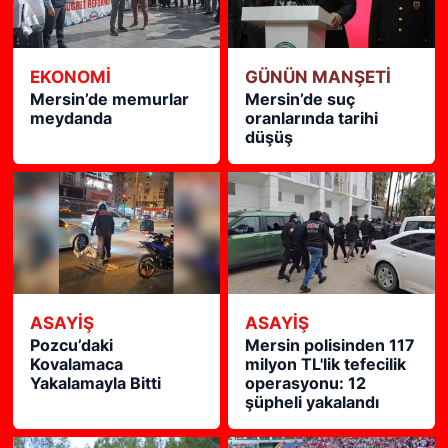
EKONOMİ
GÜNÜN MANŞETİ
Mersin’de memurlar
Mersin’de suç
meydanda
oranlarında tarihi
düşüş
ASAYİŞ
ASAYİŞ
Pozcu’daki
Mersin polisinden 117
Kovalamaca
milyon TL'lik tefecilik
Yakalamayla Bitti
operasyonu: 12
şüpheli yakalandı