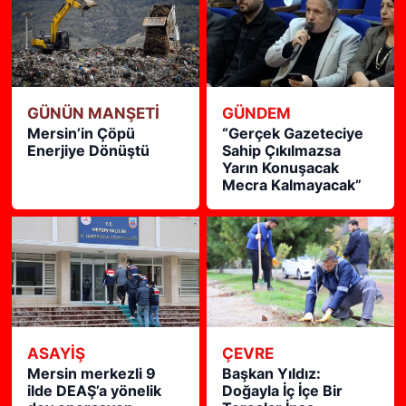
GÜNÜN MANŞETİ
GÜNDEM
Mersin’in Çöpü
“Gerçek Gazeteciye
Enerjiye Dönüştü
Sahip Çıkılmazsa
Yarın Konuşacak
Mecra Kalmayacak”
ASAYİŞ
ÇEVRE
Mersin merkezli 9
Başkan Yıldız:
ilde DEAŞ’a yönelik
Doğayla İç İçe Bir