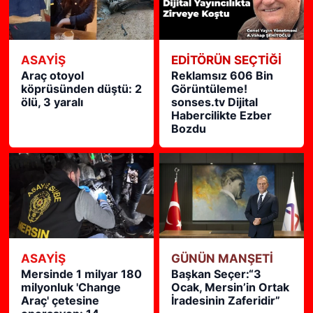
ASAYİŞ
EDITÖRÜN SEÇTIĞI
Araç otoyol
Reklamsız 606 Bin
köprüsünden düştü: 2
Görüntüleme!
ölü, 3 yaralı
sonses.tv Dijital
Habercilikte Ezber
Bozdu
ASAYİŞ
GÜNÜN MANŞETİ
Mersinde 1 milyar 180
Başkan Seçer:“3
milyonluk 'Change
Ocak, Mersin’in Ortak
Araç' çetesine
İradesinin Zaferidir”