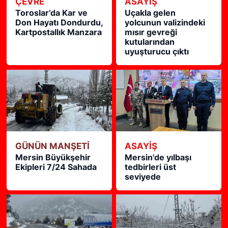
ÇEVRE
ASAYİŞ
Toroslar’da Kar ve
Uçakla gelen
Don Hayatı Dondurdu,
yolcunun valizindeki
Kartpostallık Manzara
mısır gevreği
kutularından
uyuşturucu çıktı
GÜNÜN MANŞETİ
ASAYİŞ
Mersin Büyükşehir
Mersin'de yılbaşı
Ekipleri 7/24 Sahada
tedbirleri üst
seviyede