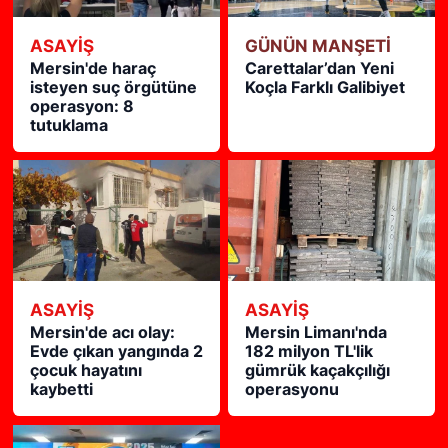
ASAYİŞ
GÜNÜN MANŞETİ
Mersin'de haraç
Carettalar’dan Yeni
isteyen suç örgütüne
Koçla Farklı Galibiyet
operasyon: 8
tutuklama
ASAYİŞ
ASAYİŞ
Mersin'de acı olay:
Mersin Limanı'nda
Evde çıkan yangında 2
182 milyon TL'lik
çocuk hayatını
gümrük kaçakçılığı
kaybetti
operasyonu