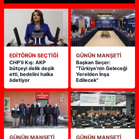
1
2
3
4
5
6
7
8
9
10
11
12
13
14
15
Siyaset
YEREL HABER
Haberde insan
EDITÖRÜN SEÇTIĞI
GÜNÜN MANŞETİ
Tanıtım
CHP’li Kış: AKP
Başkan Seçer:
bütçeyi delik deşik
"Türkiye'nin Geleceği
etti, bedelini halka
Yerelden İnşa
ödetiyor
Edilecek"
GÜNÜN MANŞETİ
GÜNÜN MANŞETİ