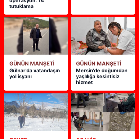
operasyon: 14
tutuklama
GÜNÜN MANŞETİ
GÜNÜN MANŞETİ
Gülnar'da vatandaşın
Mersin'de doğumdan
yol isyanı
yaşlılığa kesintisiz
hizmet