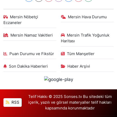
Mersin Nöbetçi
Mersin Hava Durumu
Eczaneler
Mersin Namaz Vakitleri
Mersin Trafik Yoğunluk
Haritası
Puan Durumu ve Fikstür
Tüm Manşetler
Son Dakika Haberleri
Haber Arşivi
Telif Hakkı © 2025 Sonses.tv Bu sitedeki tüm
RSS
içerik, yazılı ve görsel materyaller telif hakları
kapsamında korunmaktadır