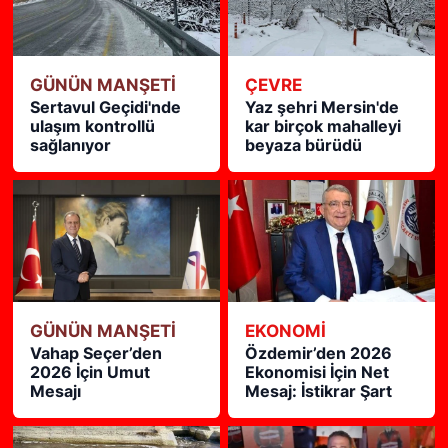
GÜNÜN MANŞETİ
ÇEVRE
Sertavul Geçidi'nde
Yaz şehri Mersin'de
ulaşım kontrollü
kar birçok mahalleyi
sağlanıyor
beyaza bürüdü
GÜNÜN MANŞETİ
EKONOMİ
Vahap Seçer’den
Özdemir’den 2026
2026 İçin Umut
Ekonomisi İçin Net
Mesajı
Mesaj: İstikrar Şart