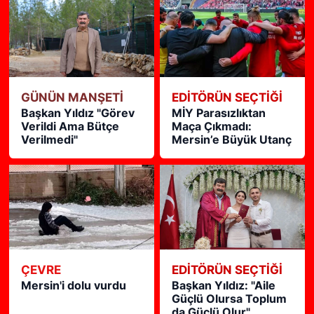
GÜNÜN MANŞETİ
EDITÖRÜN SEÇTIĞI
Başkan Yıldız "Görev
MİY Parasızlıktan
Verildi Ama Bütçe
Maça Çıkmadı:
Verilmedi"
Mersin’e Büyük Utanç
ÇEVRE
EDITÖRÜN SEÇTIĞI
Mersin'i dolu vurdu
Başkan Yıldız: "Aile
Güçlü Olursa Toplum
da Güçlü Olur"