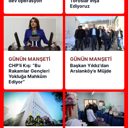
dev operasyon
Toroslar İnşa
Ediyoruz
GÜNÜN MANŞETİ
GÜNÜN MANŞETİ
CHP’li Kış: “Bu
Başkan Yıldız'dan
Rakamlar Gençleri
Arslanköy'e Müjde
Yokluğa Mahkûm
Ediyor”