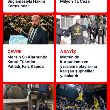
Suçlamasıyla Hakim
Milyon TL Ceza
Karşısında!
ÇEVRE
ASAYİŞ
Mersin Su Alarmında:
Mersin'de
Konut Tüketimi
kurşunlama ve
Patladı, Kriz Kapıda
yaralama olaylarına
karışan şüpheliler
yakalandı