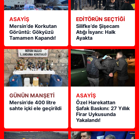
ASAYİŞ
EDITÖRÜN SEÇTIĞI
Mersin’de Korkutan
Silifke’de Şişecam
Görüntü: Gökyüzü
Atığı İsyanı: Halk
Tamamen Kapandı!
Ayakta
GÜNÜN MANŞETİ
ASAYİŞ
Mersin'de 400 litre
Özel Harekattan
sahte içki ele geçirildi
Şafak Baskını: 27 Yıllık
Firar Uykusunda
Yakalandı!