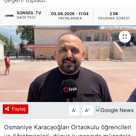
Siyaset
SONSES .TV
03.06.2026 - 11:04
2 DK
GAZETECI
YAYINLANMA
OKUNMA SÜRESI
YEREL HABER
Haberde insan
Tanıtım
Paylaş
-
+
A
A
Osmaniye Karacaoğlan Ortaokulu öğrencileri