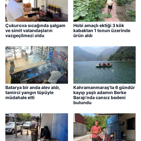
Çukurova sıcağında şalgam
Hobi amaçlı ektiği 3 kök
ve simit vatandaşların
kabaktan 1 tonun üzerinde
vazgeçilmezi oldu
ürün aldı
Batarya bir anda alev aldı,
Kahramanmaraş'ta 6 gündür
tamirci yangın tüpüyle
kayıp yaşlı adamın Berke
müdahale etti
Barajı'nda cansız bedeni
bulundu