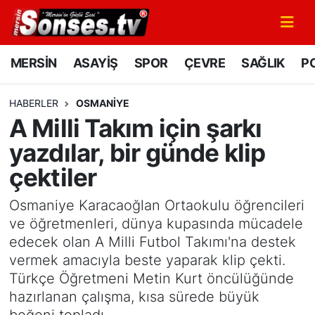
MERSİN
Mersin Nöbetçi Eczaneler
MERSİN
ASAYİŞ
SPOR
ÇEVRE
SAĞLIK
PO
ASAYİŞ
Mersin Hava Durumu
HABERLER
OSMANIYE
A Milli Takım için şarkı
SPOR
Mersin Namaz Vakitleri
yazdılar, bir günde klip
GÜNÜN MANŞETİ
Mersin Trafik Yoğunluk Haritası
çektiler
DÜNYA
Süper Lig Puan Durumu ve Fikstür
Osmaniye Karacaoğlan Ortaokulu öğrencileri
ve öğretmenleri, dünya kupasında mücadele
KÜLTÜR - SANAT
Tüm Manşetler
edecek olan A Milli Futbol Takımı'na destek
vermek amacıyla beste yaparak klip çekti.
MAGAZİN
Son Dakika Haberleri
Türkçe Öğretmeni Metin Kurt öncülüğünde
hazırlanan çalışma, kısa sürede büyük
SAĞLIK
Haber Arşivi
beğeni topladı.