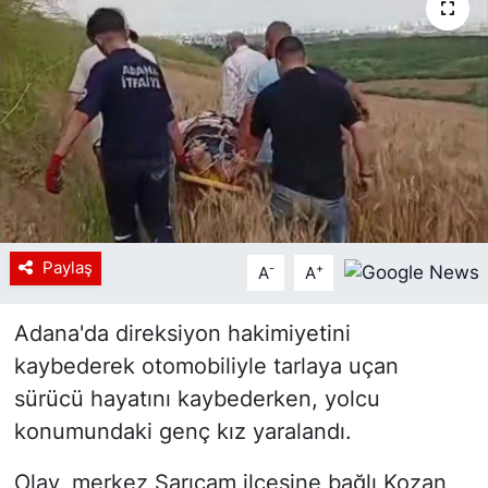
Siyaset
YEREL HABER
Haberde insan
Tanıtım
Paylaş
-
+
A
A
Adana'da direksiyon hakimiyetini
kaybederek otomobiliyle tarlaya uçan
sürücü hayatını kaybederken, yolcu
konumundaki genç kız yaralandı.
Olay, merkez Sarıçam ilçesine bağlı Kozan