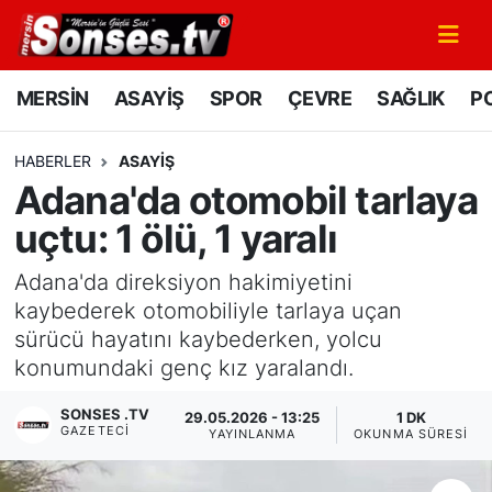
MERSİN
Mersin Nöbetçi Eczaneler
MERSİN
ASAYİŞ
SPOR
ÇEVRE
SAĞLIK
PO
ASAYİŞ
Mersin Hava Durumu
HABERLER
ASAYİŞ
Adana'da otomobil tarlaya
SPOR
Mersin Namaz Vakitleri
uçtu: 1 ölü, 1 yaralı
GÜNÜN MANŞETİ
Mersin Trafik Yoğunluk Haritası
Adana'da direksiyon hakimiyetini
DÜNYA
Süper Lig Puan Durumu ve Fikstür
kaybederek otomobiliyle tarlaya uçan
sürücü hayatını kaybederken, yolcu
KÜLTÜR - SANAT
Tüm Manşetler
konumundaki genç kız yaralandı.
SONSES .TV
MAGAZİN
Son Dakika Haberleri
29.05.2026 - 13:25
1 DK
GAZETECI
YAYINLANMA
OKUNMA SÜRESI
SAĞLIK
Haber Arşivi