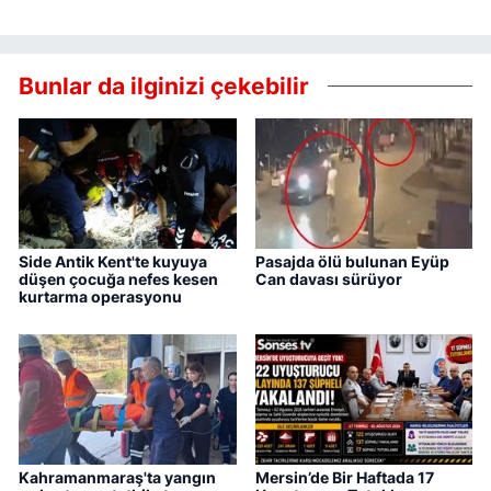
Bunlar da ilginizi çekebilir
Side Antik Kent'te kuyuya
Pasajda ölü bulunan Eyüp
düşen çocuğa nefes kesen
Can davası sürüyor
kurtarma operasyonu
Kahramanmaraş'ta yangın
Mersin’de Bir Haftada 17