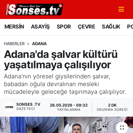
MERSİN
Mersin Nöbetçi Eczaneler
MERSİN
ASAYİŞ
SPOR
ÇEVRE
SAĞLIK
PO
ASAYİŞ
Mersin Hava Durumu
HABERLER
ADANA
Adana'da şalvar kültürü
SPOR
Mersin Namaz Vakitleri
yaşatılmaya çalışılıyor
GÜNÜN MANŞETİ
Mersin Trafik Yoğunluk Haritası
Adana'nın yöresel giysilerinden şalvar,
DÜNYA
Süper Lig Puan Durumu ve Fikstür
babadan oğula devralınan mesleki
mücadeleyle geleceğe taşınmaya çalışılıyor.
KÜLTÜR - SANAT
Tüm Manşetler
SONSES .TV
26.05.2026 - 09:32
2 DK
GAZETECI
YAYINLANMA
OKUNMA SÜRESI
MAGAZİN
Son Dakika Haberleri
SAĞLIK
Haber Arşivi