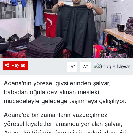
Siyaset
YEREL HABER
Haberde insan
Tanıtım
Paylaş
-
+
A
A
Adana'nın yöresel giysilerinden şalvar,
babadan oğula devralınan mesleki
mücadeleyle geleceğe taşınmaya çalışılıyor.
Adana'da bir zamanların vazgeçilmez
yöresel kıyafetleri arasında yer alan şalvar,
Adana kültürünün önemli simgelerinden biri