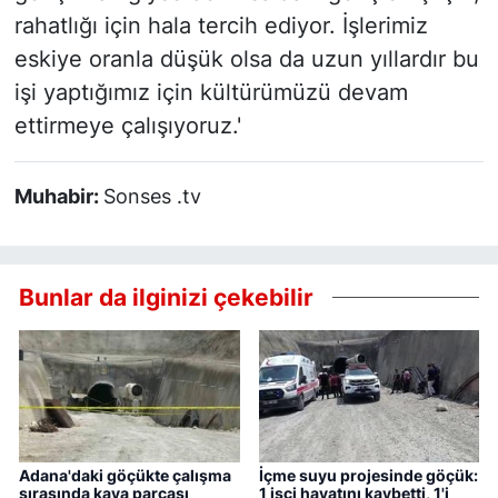
rahatlığı için hala tercih ediyor. İşlerimiz
eskiye oranla düşük olsa da uzun yıllardır bu
işi yaptığımız için kültürümüzü devam
ettirmeye çalışıyoruz.'
Muhabir:
Sonses .tv
Bunlar da ilginizi çekebilir
Adana'daki göçükte çalışma
İçme suyu projesinde göçük:
sırasında kaya parçası
1 işçi hayatını kaybetti, 1'i