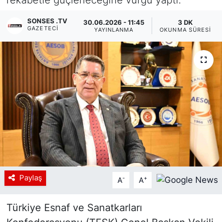
Siyaset
SONSES .TV
30.06.2026 - 11:45
3 DK
GAZETECI
YAYINLANMA
OKUNMA SÜRESI
YEREL HABER
Haberde insan
Tanıtım
Paylaş
-
+
A
A
Türkiye Esnaf ve Sanatkarları