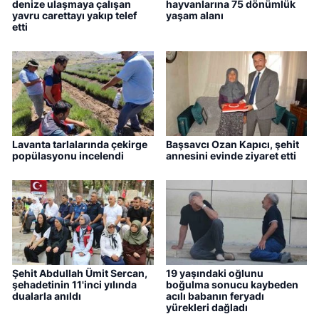
denize ulaşmaya çalışan
hayvanlarına 75 dönümlük
yavru carettayı yakıp telef
yaşam alanı
etti
Lavanta tarlalarında çekirge
Başsavcı Ozan Kapıcı, şehit
popülasyonu incelendi
annesini evinde ziyaret etti
Şehit Abdullah Ümit Sercan,
19 yaşındaki oğlunu
şehadetinin 11'inci yılında
boğulma sonucu kaybeden
dualarla anıldı
acılı babanın feryadı
yürekleri dağladı