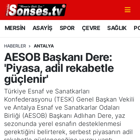
MERSİN
Mersin Nöbetçi Eczaneler
MERSİN
ASAYİŞ
SPOR
ÇEVRE
SAĞLIK
PO
ASAYİŞ
Mersin Hava Durumu
HABERLER
ANTALYA
AESOB Başkanı Dere:
SPOR
Mersin Namaz Vakitleri
'Piyasa, adil rekabetle
GÜNÜN MANŞETİ
Mersin Trafik Yoğunluk Haritası
güçlenir'
DÜNYA
Süper Lig Puan Durumu ve Fikstür
Türkiye Esnaf ve Sanatkarları
Konfederasyonu (TESK) Genel Başkan Vekili
KÜLTÜR - SANAT
Tüm Manşetler
ve Antalya Esnaf ve Sanatkarlar Odaları
Birliği (AESOB) Başkanı Adlıhan Dere, yaz
MAGAZİN
Son Dakika Haberleri
sezonunda yerel esnafın desteklenmesi
gerektiğini belirterek, serbest piyasanın adil
SAĞLIK
Haber Arşivi
rekabetle güçleneceğine vurgu yaptı.