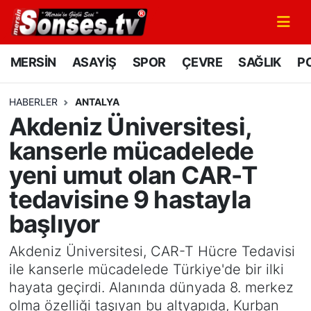
MERSİN
Mersin Nöbetçi Eczaneler
MERSİN
ASAYİŞ
SPOR
ÇEVRE
SAĞLIK
PO
ASAYİŞ
Mersin Hava Durumu
HABERLER
ANTALYA
Akdeniz Üniversitesi,
SPOR
Mersin Namaz Vakitleri
kanserle mücadelede
GÜNÜN MANŞETİ
Mersin Trafik Yoğunluk Haritası
yeni umut olan CAR-T
tedavisine 9 hastayla
DÜNYA
Süper Lig Puan Durumu ve Fikstür
başlıyor
KÜLTÜR - SANAT
Tüm Manşetler
Akdeniz Üniversitesi, CAR-T Hücre Tedavisi
MAGAZİN
Son Dakika Haberleri
ile kanserle mücadelede Türkiye'de bir ilki
hayata geçirdi. Alanında dünyada 8. merkez
SAĞLIK
Haber Arşivi
olma özelliği taşıyan bu altyapıda, Kurban