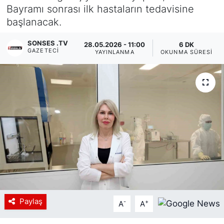
Bayramı sonrası ilk hastaların tedavisine
Siyaset
başlanacak.
YEREL HABER
SONSES .TV
28.05.2026 - 11:00
6 DK
GAZETECI
YAYINLANMA
OKUNMA SÜRESI
Haberde insan
Tanıtım
Paylaş
-
+
A
A