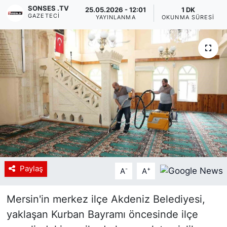
SONSES .TV
25.05.2026 - 12:01
1 DK
GAZETECI
Siyaset
YAYINLANMA
OKUNMA SÜRESI
YEREL HABER
Haberde insan
Tanıtım
Paylaş
-
+
A
A
Mersin'in merkez ilçe Akdeniz Belediyesi,
yaklaşan Kurban Bayramı öncesinde ilçe