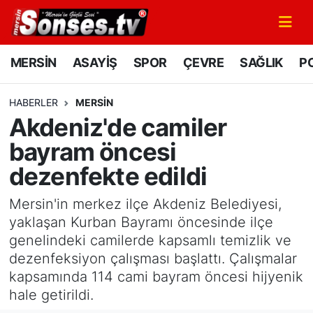
MERSİN
Mersin Nöbetçi Eczaneler
MERSİN
ASAYİŞ
SPOR
ÇEVRE
SAĞLIK
PO
ASAYİŞ
Mersin Hava Durumu
HABERLER
MERSİN
Akdeniz'de camiler
SPOR
Mersin Namaz Vakitleri
bayram öncesi
GÜNÜN MANŞETİ
Mersin Trafik Yoğunluk Haritası
dezenfekte edildi
DÜNYA
Süper Lig Puan Durumu ve Fikstür
Mersin'in merkez ilçe Akdeniz Belediyesi,
yaklaşan Kurban Bayramı öncesinde ilçe
KÜLTÜR - SANAT
Tüm Manşetler
genelindeki camilerde kapsamlı temizlik ve
dezenfeksiyon çalışması başlattı. Çalışmalar
MAGAZİN
Son Dakika Haberleri
kapsamında 114 cami bayram öncesi hijyenik
hale getirildi.
SAĞLIK
Haber Arşivi