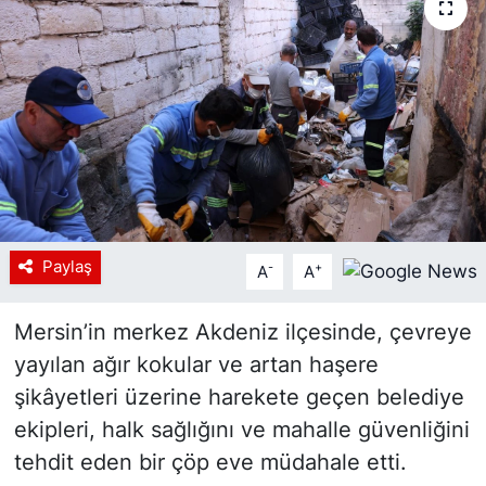
Siyaset
YEREL HABER
Haberde insan
Tanıtım
Paylaş
-
+
A
A
Mersin’in merkez Akdeniz ilçesinde, çevreye
yayılan ağır kokular ve artan haşere
şikâyetleri üzerine harekete geçen belediye
ekipleri, halk sağlığını ve mahalle güvenliğini
tehdit eden bir çöp eve müdahale etti.