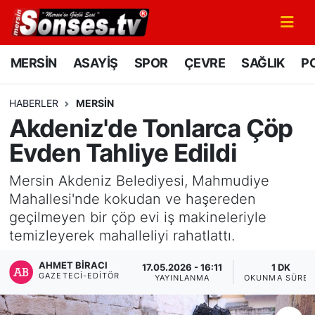
MERSİN
Mersin Nöbetçi Eczaneler
MERSİN
ASAYİŞ
SPOR
ÇEVRE
SAĞLIK
PO
ASAYİŞ
Mersin Hava Durumu
HABERLER
MERSİN
Akdeniz'de Tonlarca Çöp
SPOR
Mersin Namaz Vakitleri
Evden Tahliye Edildi
GÜNÜN MANŞETİ
Mersin Trafik Yoğunluk Haritası
Mersin Akdeniz Belediyesi, Mahmudiye
DÜNYA
Süper Lig Puan Durumu ve Fikstür
Mahallesi'nde kokudan ve haşereden
geçilmeyen bir çöp evi iş makineleriyle
KÜLTÜR - SANAT
Tüm Manşetler
temizleyerek mahalleliyi rahatlattı.
AHMET BIRACI
MAGAZİN
Son Dakika Haberleri
17.05.2026 - 16:11
1 DK
GAZETECI-EDITÖR
YAYINLANMA
OKUNMA SÜRES
SAĞLIK
Haber Arşivi