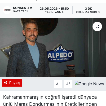
Siyaset
SONSES .TV
26.05.2026 - 15:50
3 DK
GAZETECI
YAYINLANMA
OKUNMA SÜRESI
YEREL HABER
Haberde insan
Tanıtım
Paylaş
-
+
A
A
Kahramanmaraş'ın coğrafi işaretli dünyaca
ünlü Maraş Dondurması'nın üreticilerinden