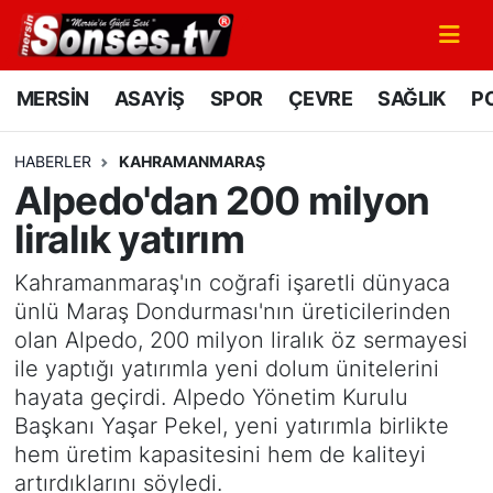
MERSİN
Mersin Nöbetçi Eczaneler
MERSİN
ASAYİŞ
SPOR
ÇEVRE
SAĞLIK
PO
ASAYİŞ
Mersin Hava Durumu
HABERLER
KAHRAMANMARAŞ
Alpedo'dan 200 milyon
SPOR
Mersin Namaz Vakitleri
liralık yatırım
GÜNÜN MANŞETİ
Mersin Trafik Yoğunluk Haritası
Kahramanmaraş'ın coğrafi işaretli dünyaca
DÜNYA
Süper Lig Puan Durumu ve Fikstür
ünlü Maraş Dondurması'nın üreticilerinden
olan Alpedo, 200 milyon liralık öz sermayesi
KÜLTÜR - SANAT
Tüm Manşetler
ile yaptığı yatırımla yeni dolum ünitelerini
hayata geçirdi. Alpedo Yönetim Kurulu
MAGAZİN
Son Dakika Haberleri
Başkanı Yaşar Pekel, yeni yatırımla birlikte
hem üretim kapasitesini hem de kaliteyi
SAĞLIK
Haber Arşivi
artırdıklarını söyledi.